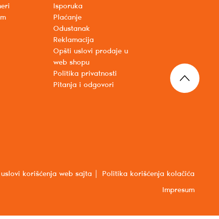
eri
Isporuka
um
Plaćanje
Odustanak
Reklamacija
Opšti uslovi prodaje u
web shopu
Politika privatnosti
Pitanja i odgovori
 uslovi korišćenja web sajta
Politika korišćenja kolačića
Impresum