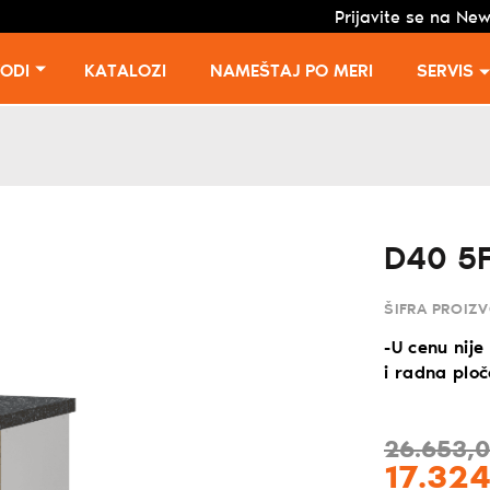
Prijavite se na New
VODI
KATALOZI
NAMEŠTAJ PO MERI
SERVIS
D40 5F
ŠIFRA PROIZ
-U cenu nije
i radna plo
26.653,
17.324