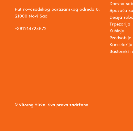
Dnevna so
Put novosadskog partizanskog odreda 6,
Spavaća s
21000 Novi Sad
Dečija sob
Trpezarija
+381214724872
Kuhinje
Predsoblje
Kancelarija
Baštenski 
© Vitorog 2026. Sva prava zadržana.