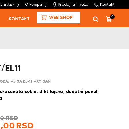
sletter
O kompaniji
Prodajna mreža
Kontakt
0
WEB SHOP
KONTAKT
/EL11
VODA:
ALISA EL-11 ARTISAN
 uračunata sokla, diht lajsna, dodatni paneli
ča
00
RSD
,
00
RSD