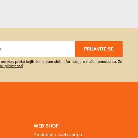
PRIJAVITE SE
l adrese, preko kojih ćemo vam slati informacije o našim ponudama. Za
iku privatnosti
.
WEB SHOP
Dostupno u web shopu