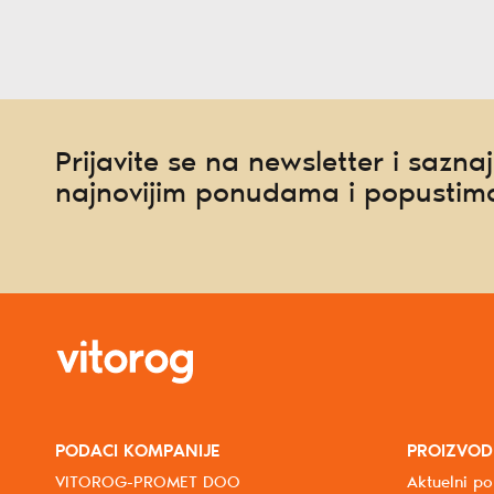
Prijavite se na newsletter i saznaj
najnovijim ponudama i popustim
PODACI KOMPANIJE
PROIZVOD
VITOROG-PROMET DOO
Aktuelni po