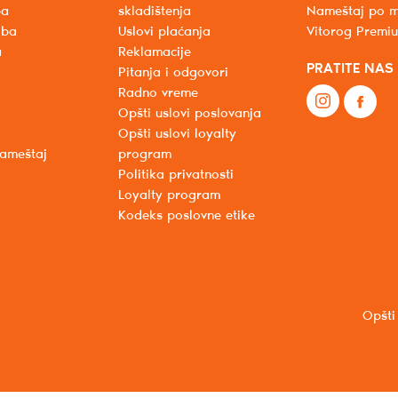
ba
skladištenja
Nameštaj po m
oba
Uslovi plaćanja
Vitorog Premi
a
Reklamacije
PRATITE NAS
Pitanja i odgovori
Radno vreme
Opšti uslovi poslovanja
Opšti uslovi loyalty
nameštaj
program
Politika privatnosti
Loyalty program
Kodeks poslovne etike
Opšti