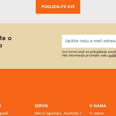
POGLEDAJTE SVE
te o
a
Ova forma služi za prikupljanje emai
više informacija pročitajte našu
polit
I
SERVIS
O NAMA
pusti
Uslovi isporuke, montaže i
O nama