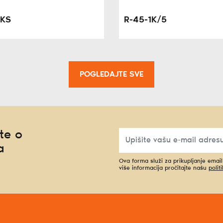
2KS
R-45-1K/5
POGLEDAJTE SVE
te o
a
Ova forma služi za prikupljanje emai
više informacija pročitajte našu
polit