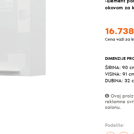
-Element pos
okovom za 
16.738
Cena važi za 
DIMENZIJE PR
ŠIRINA: 90 c
VISINA: 91 c
DUBINA: 32 
Ovaj proiz
reklamne svr
salonu.
Podelite: