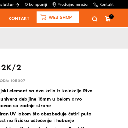
sletter
O kompaniji
Prodajna mreža
Kontakt
0
WEB SHOP
KONTAKT
-2K/2
VODA:
105207
njski element sa dva krila iz kolekcije Riva
 univera debljine 18mm u belom drvo
tovan sa zadnje strane
kiran UV lakom što obezbeđuje četiri puta
st na fizička oštećenja i habanje