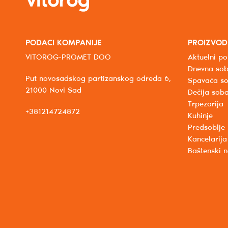
PODACI KOMPANIJE
PROIZVOD
VITOROG-PROMET DOO
Aktuelni po
Dnevna so
Put novosadskog partizanskog odreda 6,
Spavaća s
21000 Novi Sad
Dečija sob
Trpezarija
+381214724872
Kuhinje
Predsoblje
Kancelarija
Baštenski 