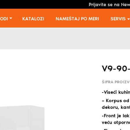
Prijavite se na New
VODI
KATALOZI
NAMEŠTAJ PO MERI
SERVIS
V9-90
ŠIFRA PROIZ
-Viseći kuhi
– Korpus od
dekoru, kan
-Front je la
veću otporno