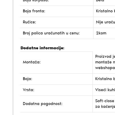
Boja korpusa:
Bela
Boja fronta:
Kristalno 
Ručice:
Nije urač
Broj polica uračunatih u cenu:
2kom
Dodatne informacije:
Proizvod j
Montaža:
montaže n
webshopa
Boja:
Kristalno 
Vrsta:
Viseći kuh
Soft-close
Dodatna pogodnost:
za kačenj