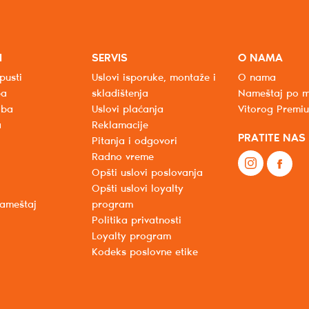
I
SERVIS
O NAMA
pusti
Uslovi isporuke, montaže i
O nama
ba
skladištenja
Nameštaj po m
oba
Uslovi plaćanja
Vitorog Premi
a
Reklamacije
PRATITE NAS
Pitanja i odgovori
Radno vreme
Opšti uslovi poslovanja
Opšti uslovi loyalty
nameštaj
program
Politika privatnosti
Loyalty program
Kodeks poslovne etike