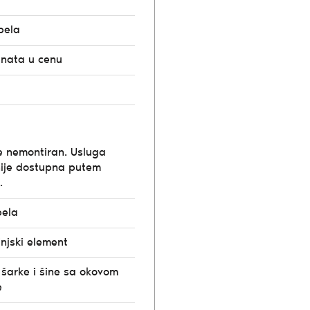
bela
unata u cenu
e nemontiran. Usluga
ije dostupna putem
.
bela
injski element
 šarke i šine sa okovom
e