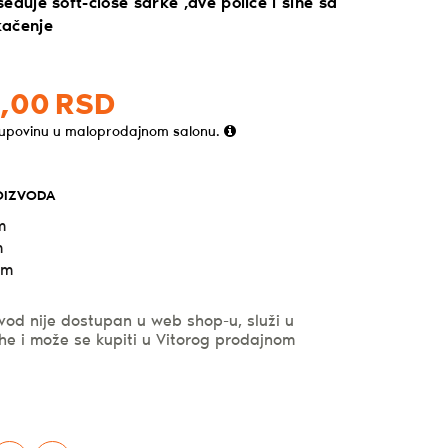
eduje soft-close šarke ,dve police i šine sa
kačenje
,
00
RSD
kupovinu u maloprodajnom salonu.
OIZVODA
m
m
cm
vod nije dostupan u web shop-u, služi u
he i može se kupiti u Vitorog prodajnom