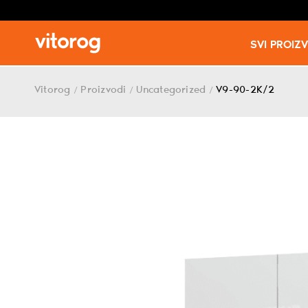
SVI PROIZ
Skip
to
Vitorog
Proizvodi
Uncategorized
V9-90-2K/2
/
/
/
content