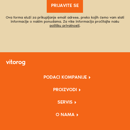
PRIJAVITE SE
Ova forma služi za prikupljanje email adrese, preko kojih ćemo vam slati
informacije o našim ponudama. Za više informacija pročitajte našu
politiku privatnosti
.
PODACI KOMPANIJE
PROIZVODI
SERVIS
O NAMA