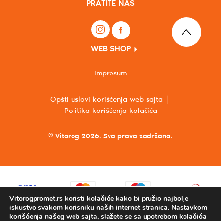
PRATITE NAS
WEB SHOP
Impresum
Opšti uslovi korišćenja web sajta
Politika korišćenja kolačića
© Vitorog 2026. Sva prava zadržana.
Vitorogpromet.rs koristi kolačiće kako bi pružio najbolje
iskustvo svakom korisniku naših internet stranica. Nastavkom
korišćenja našeg web sajta, slažete se sa upotrebom kolačića