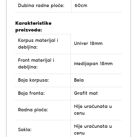
Dubina radne ploče:
60cm
Karakteristike
proizvoda:
Korpus materijal i
Univer 18mm
debljina:
Front materijal i
Medijapan 18mm
debljina:
Boja korpusa:
Bela
Boja fronta:
Grafit mat
Nije uračunata u
Radna ploča:
cenu
Nije uračunata u
Sokla:
cenu