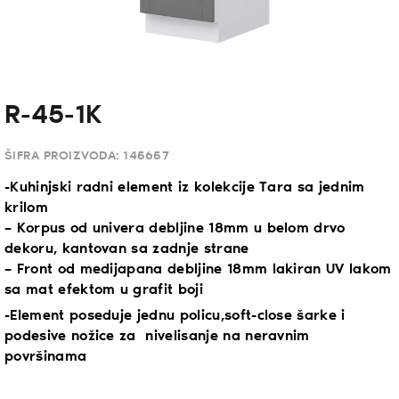
R-45-1K
ŠIFRA PROIZVODA:
145657
-Kuhinjski radni element iz kolekcije Tara sa jednim
krilom
– Korpus od univera debljine 18mm u belom drvo
dekoru, kantovan sa zadnje strane
– Front od medijapana debljine 18mm lakiran UV lakom
sa mat efektom u grafit boji
-Element poseduje jednu policu,soft-close šarke i
podesive nožice za nivelisanje na neravnim
površinama