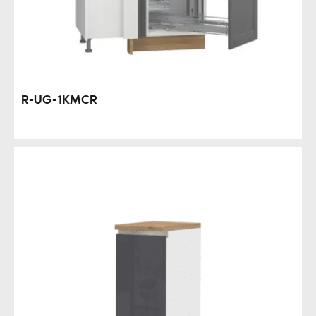
R-UG-1KMCR