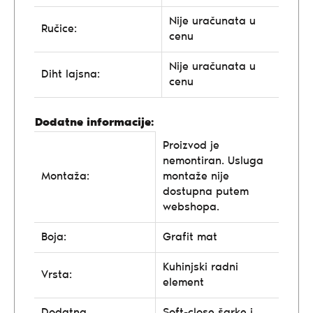
Nije uračunata u
Ručice:
cenu
Nije uračunata u
Diht lajsna:
cenu
Dodatne informacije:
Proizvod je
nemontiran. Usluga
Montaža:
montaže nije
dostupna putem
webshopa.
Boja:
Grafit mat
Kuhinjski radni
Vrsta:
element
Dodatna
Soft-close šarke i