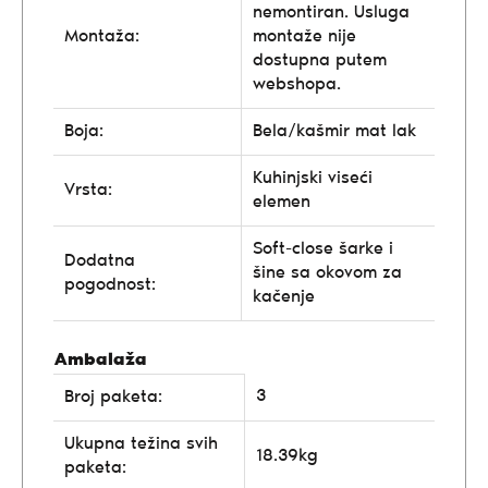
nemontiran. Usluga
Montaža:
montaže nije
dostupna putem
webshopa.
Boja:
Bela/kašmir mat lak
Kuhinjski viseći
Vrsta:
elemen
Soft-close šarke i
Dodatna
šine sa okovom za
pogodnost:
kačenje
Ambalaža
3
Broj paketa:
Ukupna težina svih
18.39kg
paketa: