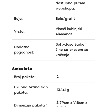
dostupna putem
webshopa.
Boja:
Belo/grafit
Viseći kuhinjski
Vrsta:
elemenat
Soft-close šarke i
Dodatna
šine sa okovom za
pogodnost:
kačenje
Ambalaža
2
Broj paketa:
Ukupna težina svih
13.14kg
paketa:
Š:79cm x V:8cm x
Dimenzije paketa 1: