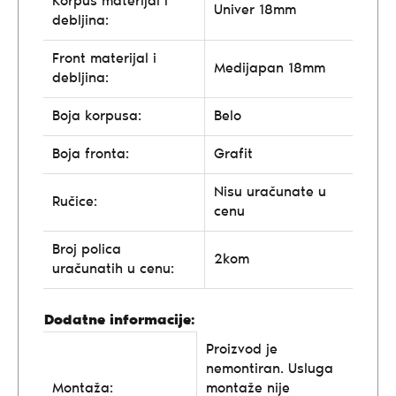
Korpus materijal i
Univer 18mm
debljina:
Front materijal i
Medijapan 18mm
debljina:
Boja korpusa:
Belo
Boja fronta:
Grafit
Nisu uračunate u
Ručice:
cenu
Broj polica
2kom
uračunatih u cenu:
Dodatne informacije:
Proizvod je
nemontiran. Usluga
Montaža:
montaže nije