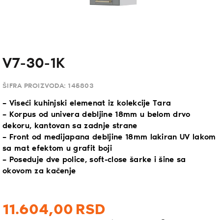
V7-30-1K
ŠIFRA PROIZVODA:
145803
– Viseći kuhinjski elemenat iz kolekcije Tara
– Korpus od univera debljine 18mm u belom drvo
dekoru, kantovan sa zadnje strane
– Front od medijapana debljine 18mm lakiran UV lakom
sa mat efektom u grafit boji
– Poseduje dve police, soft-close šarke i šine sa
okovom za kačenje
11.604,
00
RSD