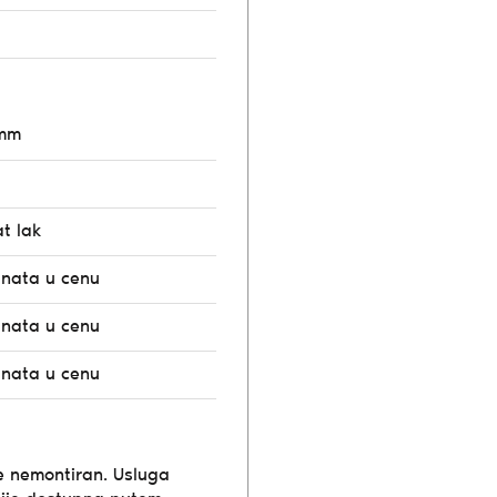
8mm
t lak
unata u cenu
unata u cenu
unata u cenu
e nemontiran. Usluga