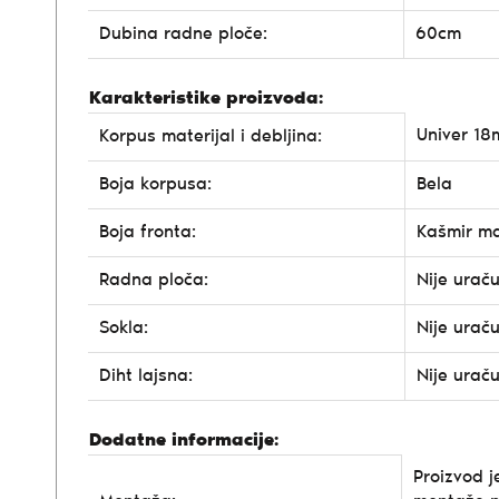
Dubina radne ploče:
60cm
Karakteristike proizvoda:
Univer 1
Korpus materijal i debljina:
Boja korpusa:
Bela
Boja fronta:
Kašmir ma
Radna ploča:
Nije urač
Sokla:
Nije urač
Diht lajsna:
Nije urač
Dodatne informacije:
Proizvod j