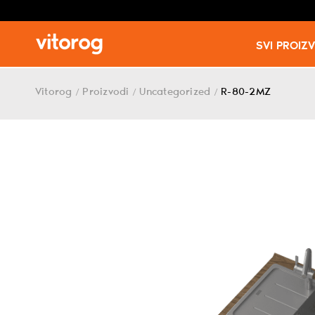
SVI PROIZ
Skip
to
Vitorog
Proizvodi
Uncategorized
R-80-2MZ
/
/
/
content