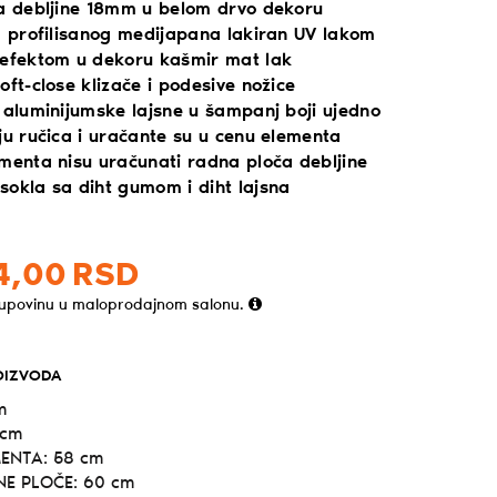
ra debljine 18mm u belom drvo dekoru
od profilisanog medijapana lakiran UV lakom
 efektom u dekoru kašmir mat lak
oft-close klizače i podesive nožice
 aluminijumske lajsne u šampanj boji ujedno
ju ručica i uračante su u cenu elementa
ementa nisu uračunati radna ploča debljine
sokla sa diht gumom i diht lajsna
4,
00
RSD
kupovinu u maloprodajnom salonu.
OIZVODA
m
 cm
ENTA: 58 cm
E PLOČE: 60 cm