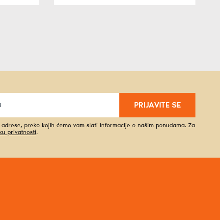
PRIJAVITE SE
l adrese, preko kojih ćemo vam slati informacije o našim ponudama. Za
iku privatnosti
.