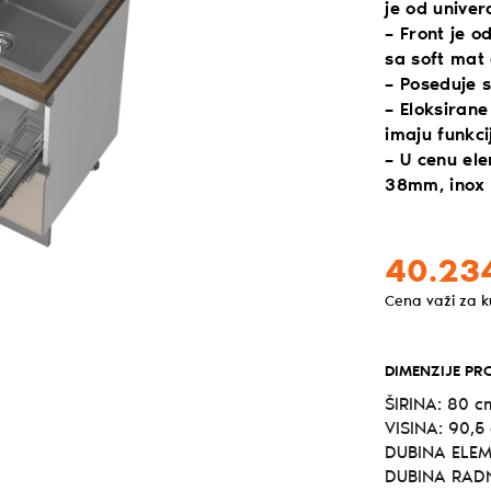
je od unive
– Front je 
sa soft mat
– Poseduje s
– Eloksirane
imaju funkci
– U cenu el
38mm, inox 
40.23
Cena važi za 
DIMENZIJE PR
ŠIRINA: 80 c
VISINA: 90,5
DUBINA ELEM
DUBINA RADN