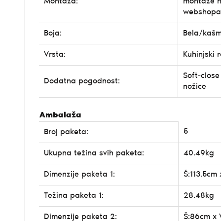
Montaža:
montaže n
webshopa
Boja:
Bela/kašm
Vrsta:
Kuhinjski 
Soft-clos
Dodatna pogodnost:
nožice
Ambalaža
5
Broj paketa:
Ukupna težina svih paketa:
40.49kg
Dimenzije paketa 1:
Š:113.5cm 
Težina paketa 1:
28.48kg
Dimenzije paketa 2:
Š:86cm x 