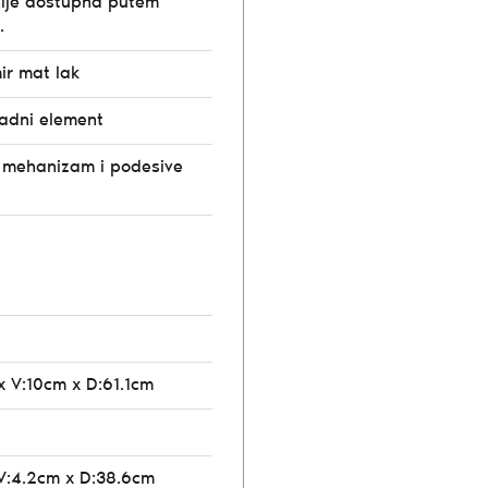
ije dostupna putem
.
ir mat lak
radni element
e mehanizam i podesive
x V:10cm x D:61.1cm
V:4.2cm x D:38.6cm