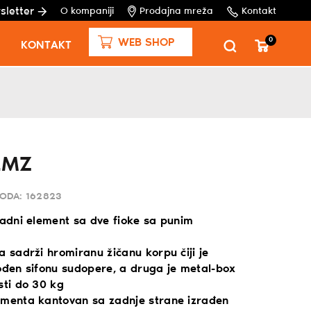
sletter
O kompaniji
Prodajna mreža
Kontakt
0
WEB SHOP
KONTAKT
2MZ
VODA:
162823
radni element sa dve fioke sa punim
a sadrži hromiranu žičanu korpu čiji je
gođen sifonu sudopere, a druga je metal-box
sti do 30 kg
ementa kantovan sa zadnje strane izrađen