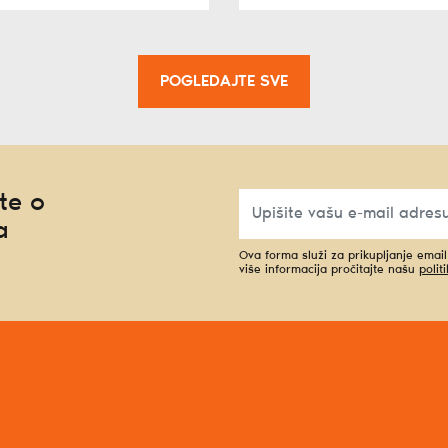
POGLEDAJTE SVE
te o
a
Ova forma služi za prikupljanje emai
više informacija pročitajte našu
polit