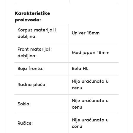
Karakteristike
proizvoda:
Korpus materijal i
Univer 18mm
debljina:
Front materijal i
Medijapan 18mm
debljina:
Boja fronta:
Bela HL
Nije uračunata u
Radna ploča:
cenu
Nije uračunata u
Sokla:
cenu
Nije uračunata u
Ručice:
cenu