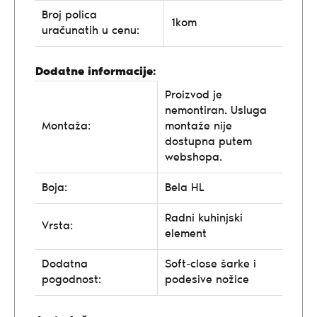
Broj polica
1kom
uračunatih u cenu:
Dodatne informacije:
Proizvod je
nemontiran. Usluga
Montaža:
montaže nije
dostupna putem
webshopa.
Boja:
Bela HL
Radni kuhinjski
Vrsta:
element
Dodatna
Soft-close šarke i
pogodnost:
podesive nožice