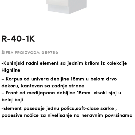
R-40-1K
ŠIFRA PROIZVODA:
059756
-Kuhinjski radni element sa jednim krilom iz kolekcije
Highline
– Korpus od univera debljine 18mm u belom drvo
dekoru, kantovan sa zadnje strane
– Front od medijapana debljine 18mm visoki sjaj u
beloj boji
-Element poseduje jednu policu,soft-close šarke ,
podesive nožice za nivelisanje na neravnim površinama