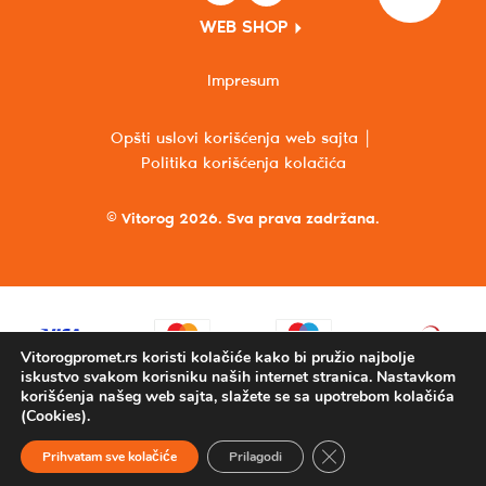
WEB SHOP
Impresum
Opšti uslovi korišćenja web sajta
Politika korišćenja kolačića
© Vitorog 2026. Sva prava zadržana.
Vitorogpromet.rs koristi kolačiće kako bi pružio najbolje
iskustvo svakom korisniku naših internet stranica. Nastavkom
korišćenja našeg web sajta, slažete se sa upotrebom kolačića
(Cookies).
Close GDPR Cookie Ba
Prihvatam sve kolačiće
Prilagodi