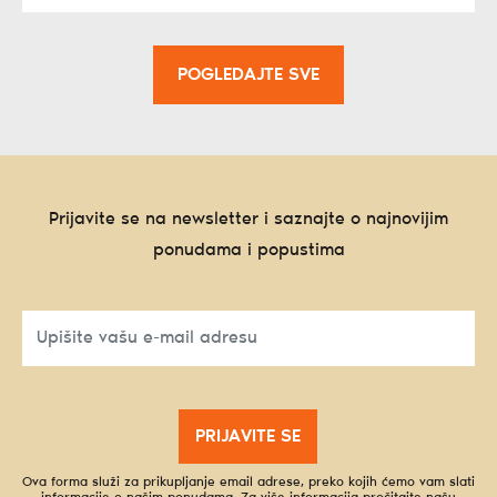
POGLEDAJTE SVE
Prijavite se na newsletter i saznajte o najnovijim
ponudama i popustima
PRIJAVITE SE
Ova forma služi za prikupljanje email adrese, preko kojih ćemo vam slati