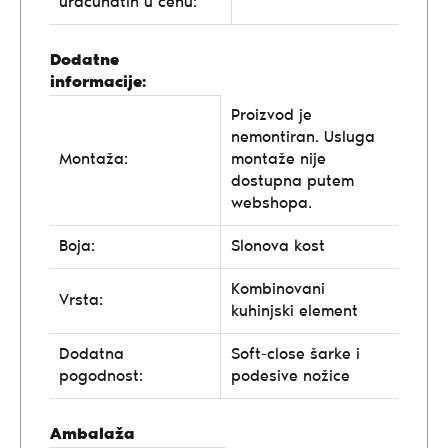
uračunatih u cenu:
Dodatne
informacije:
Proizvod je
nemontiran. Usluga
Montaža:
montaže nije
dostupna putem
webshopa.
Boja:
Slonova kost
Kombinovani
Vrsta:
kuhinjski element
Dodatna
Soft-close šarke i
pogodnost:
podesive nožice
Ambalaža