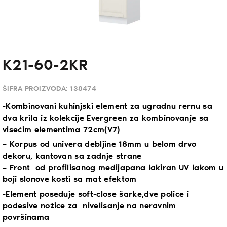
K21-60-2KR
ŠIFRA PROIZVODA:
138474
-Kombinovani kuhinjski element za ugradnu rernu sa
dva krila iz kolekcije Evergreen za kombinovanje sa
visećim elementima 72cm(V7)
– Korpus od univera debljine 18mm u belom drvo
dekoru, kantovan sa zadnje strane
– Front od profilisanog medijapana lakiran UV lakom u
boji slonove kosti sa mat efektom
-Element poseduje soft-close šarke,dve police i
podesive nožice za nivelisanje na neravnim
površinama