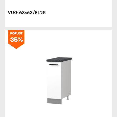
VUG 63×63/EL28
POPUST
35%