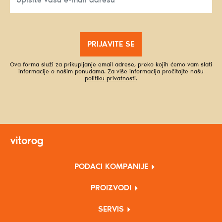
PRIJAVITE SE
Ova forma služi za prikupljanje email adrese, preko kojih ćemo vam slati
informacije o našim ponudama. Za više informacija pročitajte našu
politiku privatnosti
.
PODACI KOMPANIJE
PROIZVODI
SERVIS