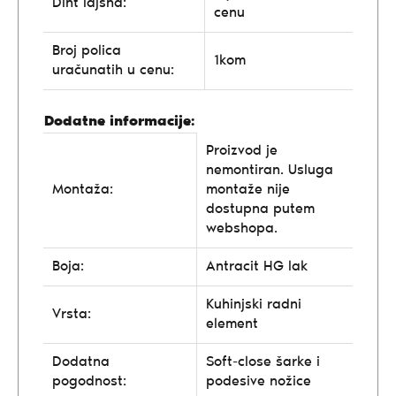
Diht lajsna:
cenu
Broj polica
1kom
uračunatih u cenu:
Dodatne informacije:
Proizvod je
nemontiran. Usluga
Montaža:
montaže nije
dostupna putem
webshopa.
Boja:
Antracit HG lak
Kuhinjski radni
Vrsta:
element
Dodatna
Soft-close šarke i
pogodnost:
podesive nožice