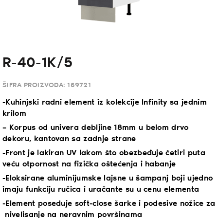
R-40-1K/5
ŠIFRA PROIZVODA:
159721
-Kuhinjski radni element iz kolekcije Infinity sa jednim
krilom
– Korpus od univera debljine 18mm u belom drvo
dekoru, kantovan sa zadnje strane
-Front je lakiran UV lakom što obezbeđuje četiri puta
veću otpornost na fizička oštećenja i habanje
-Eloksirane aluminijumske lajsne u šampanj boji ujedno
imaju funkciju ručica i uračante su u cenu elementa
-Element poseduje soft-close šarke i podesive nožice za
nivelisanje na neravnim površinama