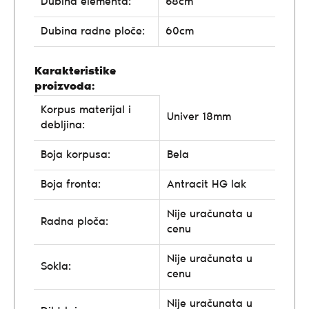
Dubina elementa:
58cm
Dubina radne ploče:
60cm
Karakteristike
proizvoda:
Korpus materijal i
Univer 18mm
debljina:
Boja korpusa:
Bela
Boja fronta:
Antracit HG lak
Nije uračunata u
Radna ploča:
cenu
Nije uračunata u
Sokla:
cenu
Nije uračunata u