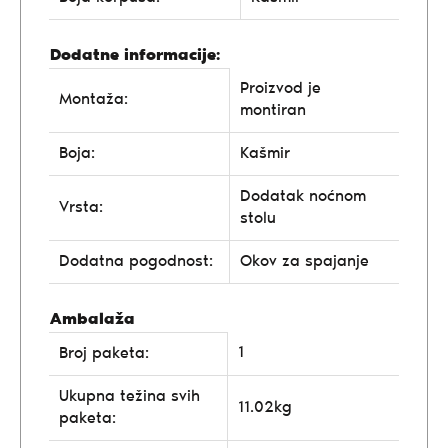
Dodatne informacije:
Proizvod je
Montaža:
montiran
Boja:
Kašmir
Dodatak noćnom
Vrsta:
stolu
Dodatna pogodnost:
Okov za spajanje
Ambalaža
1
Broj paketa:
Ukupna težina svih
11.02kg
paketa: