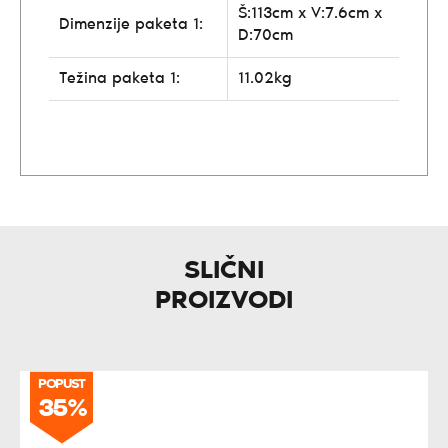
Š:113cm x V:7.6cm x
Dimenzije paketa 1:
D:70cm
Težina paketa 1:
11.02kg
SLIČNI
PROIZVODI
POPUST
35%