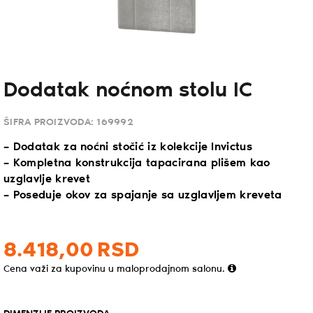
Dodatak noćnom stolu IC
ŠIFRA PROIZVODA:
169992
– Dodatak za noćni stočić iz kolekcije Invictus
– Kompletna konstrukcija tapacirana plišem kao
uzglavlje krevet
– Poseduje okov za spajanje sa uzglavljem kreveta
8.418,
00
RSD
Cena važi za kupovinu u maloprodajnom salonu.