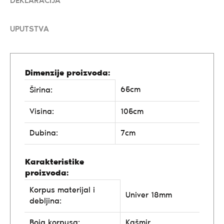
DEKLARACIJA
UPUTSTVA
Dimenzije proizvoda:
65cm
Širina:
Visina:
105cm
Dubina:
7cm
Karakteristike
proizvoda:
Korpus materijal i
Univer 18mm
debljina:
Boja korpusa:
Kašmir