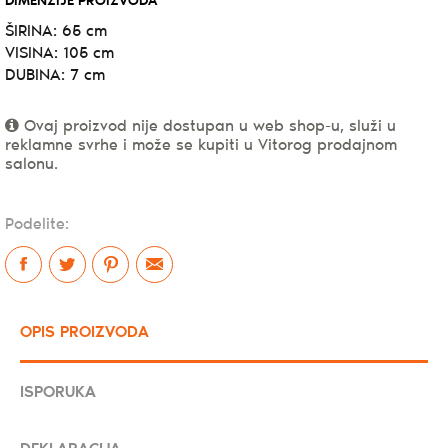
DIMENZIJE PROIZVODA
ŠIRINA: 65 cm
VISINA: 105 cm
DUBINA: 7 cm
Ovaj proizvod nije dostupan u web shop-u, služi u
reklamne svrhe i može se kupiti u Vitorog prodajnom
salonu.
Podelite:
OPIS PROIZVODA
ISPORUKA