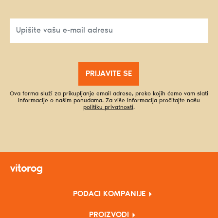
PRIJAVITE SE
Ova forma služi za prikupljanje email adrese, preko kojih ćemo vam slati
informacije o našim ponudama. Za više informacija pročitajte našu
politiku privatnosti
.
PODACI KOMPANIJE
PROIZVODI