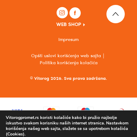
WEB SHOP
Impresum
Opšti uslovi korišćenja web sajta
Politika korišćenja kolačića
© Vitorog 2026. Sva prava zadržana.
Vitorogpromet.rs koristi kolačiće kako bi pružio najbolje
iskustvo svakom korisniku naših internet stranica. Nastavkom
korišćenja našeg web sajta, slažete se sa upotrebom kolačića
(Cookies).