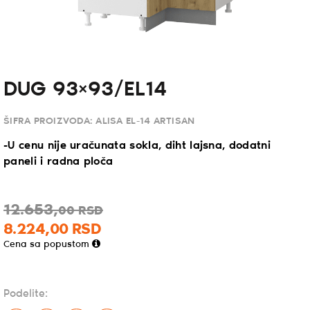
DUG 93×93/EL14
ŠIFRA PROIZVODA:
ALISA EL-14 ARTISAN
-U cenu nije uračunata sokla, diht lajsna, dodatni
paneli i radna ploča
12.653,
00
RSD
8.224,
00
RSD
Cena sa popustom
Podelite: