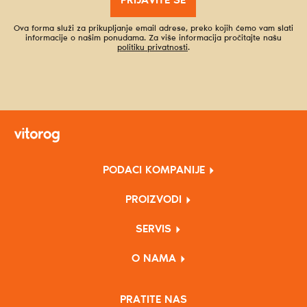
PRIJAVITE SE
Ova forma služi za prikupljanje email adrese, preko kojih ćemo vam slati
informacije o našim ponudama. Za više informacija pročitajte našu
politiku privatnosti
.
PODACI KOMPANIJE
PROIZVODI
SERVIS
O NAMA
PRATITE NAS