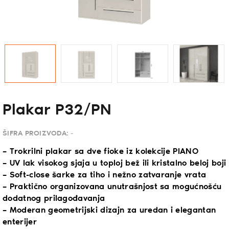
Plakar P32/PN
ŠIFRA PROIZVODA:
-
– Trokrilni plakar sa dve fioke iz kolekcije PIANO
– UV lak visokog sjaja u toploj bež ili kristalno beloj boji
– Soft-close šarke za tiho i nežno zatvaranje vrata
– Praktično organizovana unutrašnjost sa mogućnošću
dodatnog prilagođavanja
– Moderan geometrijski dizajn za uredan i elegantan
enterijer