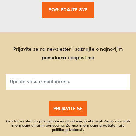
POGLEDAJTE SVE
Prijavite se na newsletter i saznajte o najnovijim
ponudama i popustima
PRIJAVITE SE
Ova forma služi za prikupljanje email adrese, preko kojih ćemo vam slati
informacije o našim ponudama. Za više informacija pročitajte našu
politiku privatnosti
.