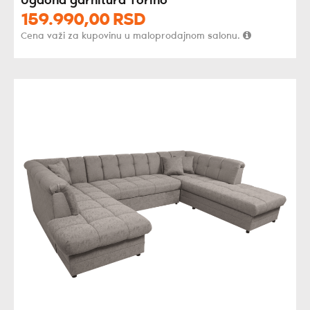
Ugaona garnitura Torino
159.990,
00
RSD
Cena važi za kupovinu u maloprodajnom salonu.