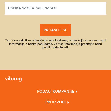
PRIJAVITE SE
Ova forma služi za prikupljanje email adrese, preko kojih ćemo vam slati
informacije o našim ponudama. Za više informacija pročitajte našu
politiku privatnosti
.
PODACI KOMPANIJE
PROIZVODI