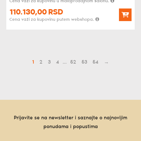
Cena važi za kupovinu u maloprodajnom salonu.
110.130,
00
RSD
Cena važi za kupovinu putem webshopa.
1
2
3
4
…
52
53
54
→
Prijavite se na newsletter i saznajte o najnovijim
ponudama i popustima