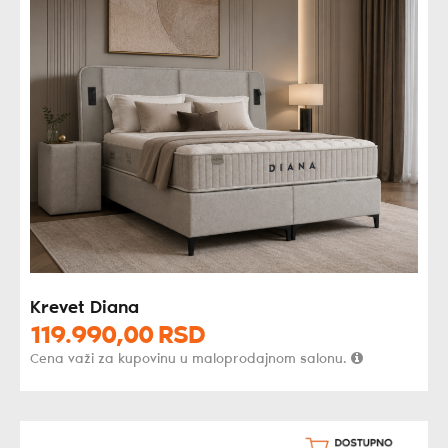
Krevet Diana
119.990,
00
RSD
Cena važi za kupovinu u maloprodajnom salonu.