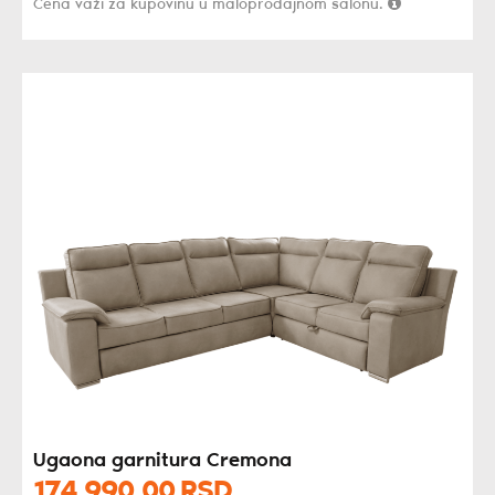
Cena važi za kupovinu u maloprodajnom salonu.
Ugaona garnitura Cremona
174.990,
00
RSD