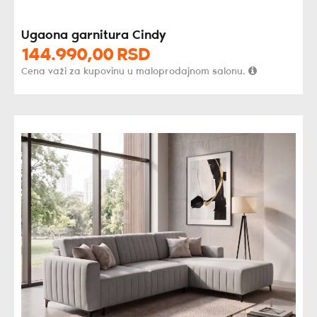
Ugaona garnitura Cindy
144.990,
00
RSD
Cena važi za kupovinu u maloprodajnom salonu.