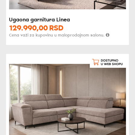
Ugaona garnitura Linea
129.990,
00
RSD
Cena važi za kupovinu u maloprodajnom salonu.