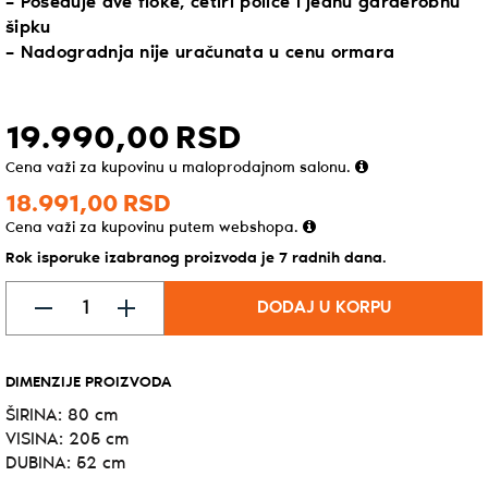
– Poseduje dve fioke, četiri police i jednu garderobnu
šipku
– Nadogradnja nije uračunata u cenu ormara
19.990,
00
RSD
Cena važi za kupovinu u maloprodajnom salonu.
18.991,
00
RSD
Cena važi za kupovinu putem webshopa.
Rok isporuke izabranog proizvoda je 7 radnih dana.
DODAJ U KORPU
DIMENZIJE PROIZVODA
ŠIRINA: 80 cm
VISINA: 205 cm
DUBINA: 52 cm