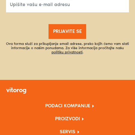
PRIJAVITE SE
Ova forma služi za prikupljanje email adrese, preko kojih ćemo vam slati
informacije o našim ponudama. Za više informacija pročitajte našu
politiku privatnosti
.
PODACI KOMPANIJE
PROIZVODI
SERVIS