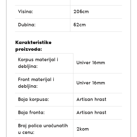
Visina:
205cm
Dubina:
52cm
Karakteristike
proizvoda:
Korpus materijal i
Univer 16mm
debljina:
Front materijal i
Univer 16mm
debljina:
Boja korpusa:
Artisan hrast
Boja fronta:
Artisan hrast
Broj polica uračunatih
2kom
u cenu: