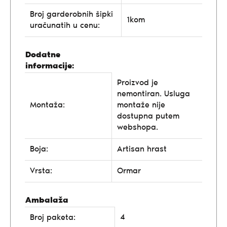
Broj garderobnih šipki
1kom
uračunatih u cenu:
Dodatne
informacije:
Proizvod je
nemontiran. Usluga
Montaža:
montaže nije
dostupna putem
webshopa.
Boja:
Artisan hrast
Vrsta:
Ormar
Ambalaža
4
Broj paketa: