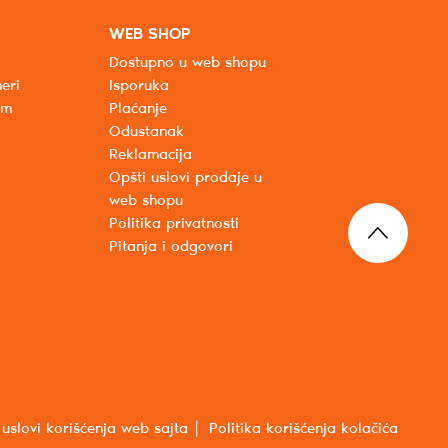
WEB SHOP
Dostupno u web shopu
eri
Isporuka
um
Plaćanje
Odustanak
Reklamacija
Opšti uslovi prodaje u
web shopu
Politika privatnosti
Pitanja i odgovori
 uslovi korišćenja web sajta
Politika korišćenja kolačića