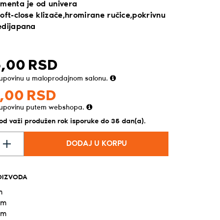
ementa je od univera
oft-close klizače,hromirane ručice,pokrivnu
edijapana
,
00
RSD
kupovinu u maloprodajnom salonu.
,
00
RSD
kupovinu putem webshopa.
vod važi produžen rok isporuke do 35 dan(a).
DODAJ U KORPU
OIZVODA
m
cm
cm