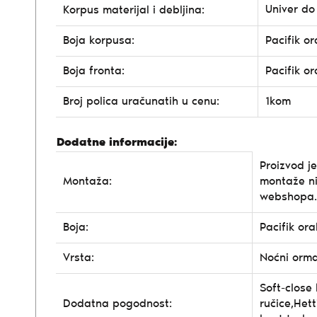
Univer d
Korpus materijal i debljina:
Boja korpusa:
Pacifik o
Boja fronta:
Pacifik o
Broj polica uračunatih u cenu:
1kom
Dodatne informacije:
Proizvod j
Montaža:
montaže n
webshopa.
Boja:
Pacifik or
Vrsta:
Noćni orma
Soft-close 
Dodatna pogodnost:
ručice,Het