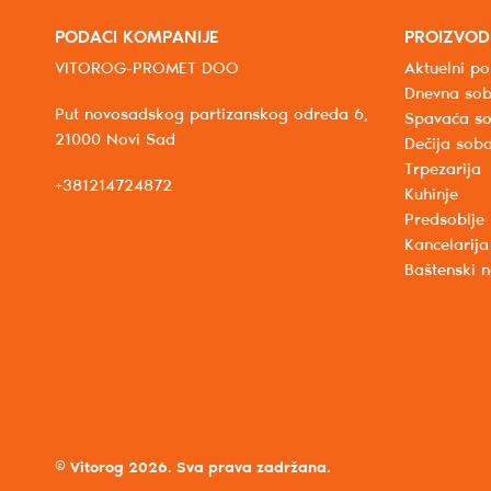
PODACI KOMPANIJE
PROIZVOD
VITOROG-PROMET DOO
Aktuelni po
Dnevna so
Put novosadskog partizanskog odreda 6,
Spavaća s
21000 Novi Sad
Dečija sob
Trpezarija
+381214724872
Kuhinje
Predsoblje
Kancelarija
Baštenski 
© Vitorog 2026. Sva prava zadržana.