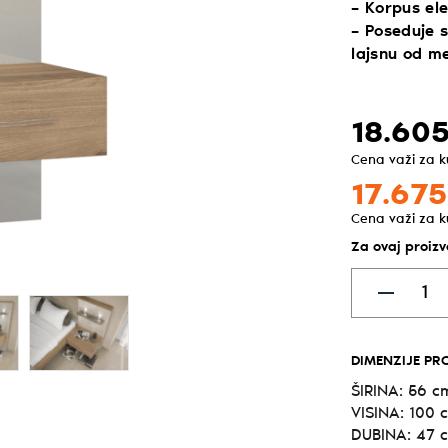
– Korpus el
– Poseduje s
lajsnu od m
18.605
Cena važi za 
17.675
Cena važi za 
Za ovaj proiz
DIMENZIJE PR
ŠIRINA: 56 c
VISINA: 100 
DUBINA: 47 