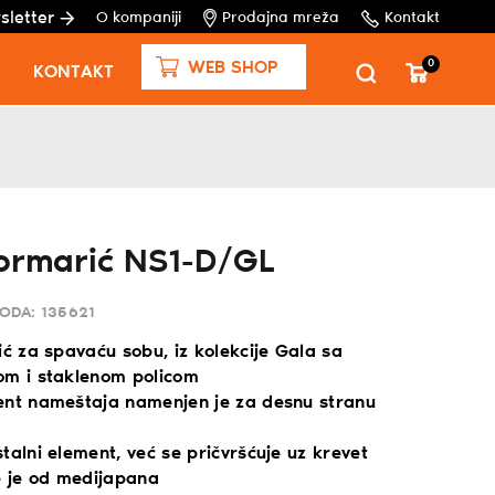
sletter
O kompaniji
Prodajna mreža
Kontakt
0
WEB SHOP
KONTAKT
ormarić NS1-D/GL
VODA:
135621
ić za spavaću sobu, iz kolekcije Gala sa
om i staklenom policom
ent nameštaja namenjen je za desnu stranu
talni element, već se pričvršćuje uz krevet
e je od medijapana