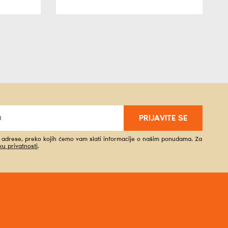
PRIJAVITE SE
l adrese, preko kojih ćemo vam slati informacije o našim ponudama. Za
iku privatnosti
.