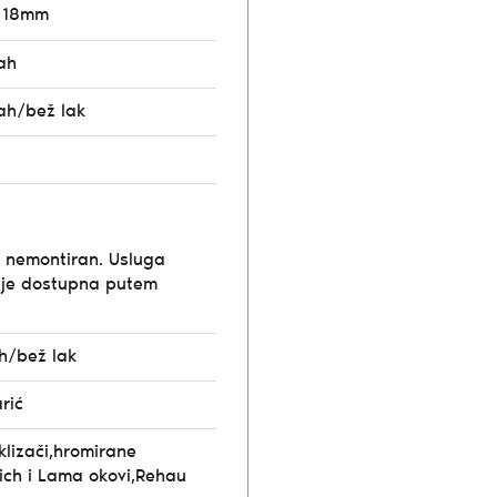
o 18mm
rah
rah/bež lak
e nemontiran. Usluga
ije dostupna putem
ah/bež lak
rić
klizači,hromirane
tich i Lama okovi,Rehau