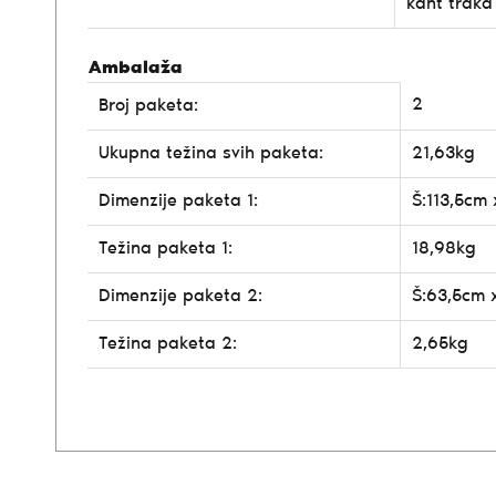
kant traka
Ambalaža
2
Broj paketa:
Ukupna težina svih paketa:
21,63kg
Dimenzije paketa 1:
Š:113,5cm
Težina paketa 1:
18,98kg
Dimenzije paketa 2:
Š:63,5cm 
Težina paketa 2:
2,65kg