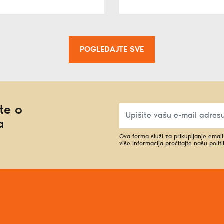
POGLEDAJTE SVE
te o
a
Ova forma služi za prikupljanje emai
više informacija pročitajte našu
polit