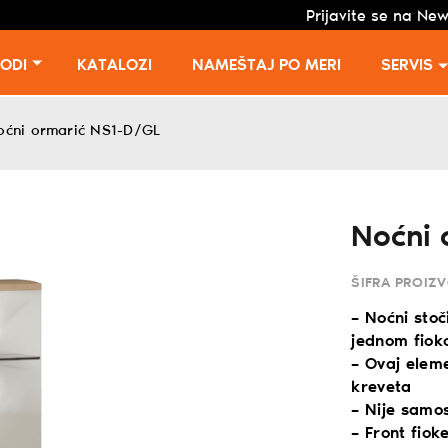
Prijavite se na New
VODI
KATALOZI
NAMEŠTAJ PO MERI
SERVIS
oćni ormarić NS1-D/GL
Noćni 
ŠIFRA PROIZ
– Noćni stoč
jednom fiok
– Ovaj elem
kreveta
– Nije samos
– Front fiok