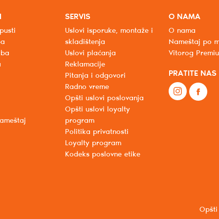
I
SERVIS
O NAMA
pusti
Uslovi isporuke, montaže i
O nama
ba
skladištenja
Nameštaj po m
oba
Uslovi plaćanja
Vitorog Premi
a
Reklamacije
PRATITE NAS
Pitanja i odgovori
Radno vreme
Opšti uslovi poslovanja
Opšti uslovi loyalty
nameštaj
program
Politika privatnosti
Loyalty program
Kodeks poslovne etike
Opšti