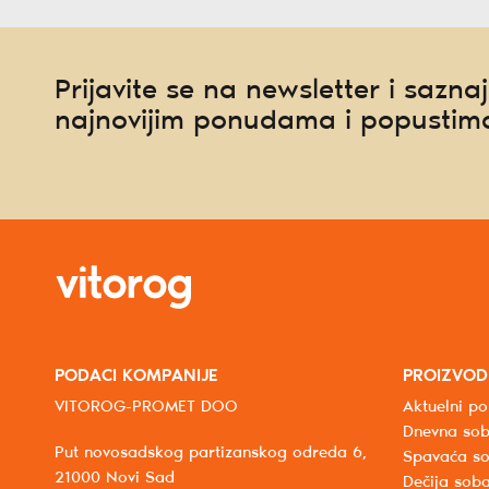
Prijavite se na newsletter i saznaj
najnovijim ponudama i popustim
PODACI KOMPANIJE
PROIZVOD
VITOROG-PROMET DOO
Aktuelni po
Dnevna so
Put novosadskog partizanskog odreda 6,
Spavaća s
21000 Novi Sad
Dečija sob