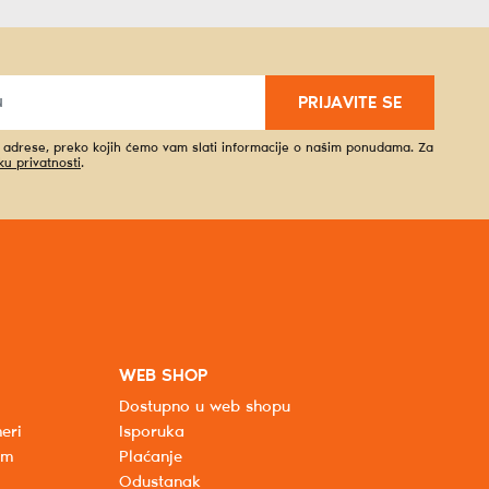
PRIJAVITE SE
l adrese, preko kojih ćemo vam slati informacije o našim ponudama. Za
iku privatnosti
.
WEB SHOP
Dostupno u web shopu
eri
Isporuka
um
Plaćanje
Odustanak