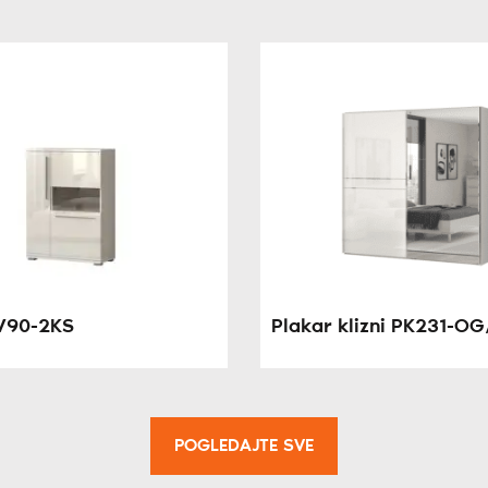
 V90-2KS
Plakar klizni PK231-O
POGLEDAJTE SVE