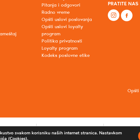
PRATITE NAS
Pitanja i odgovori
Radno vreme
Opšti uslovi poslovanja
Opšti uslovi loyalty
nameštaj
program
Politika privatnosti
Loyalty program
Kodeks poslovne etike
Opšti
iskustvo svakom korisniku naših internet stranica. Nastavkom
ića (Cookies).