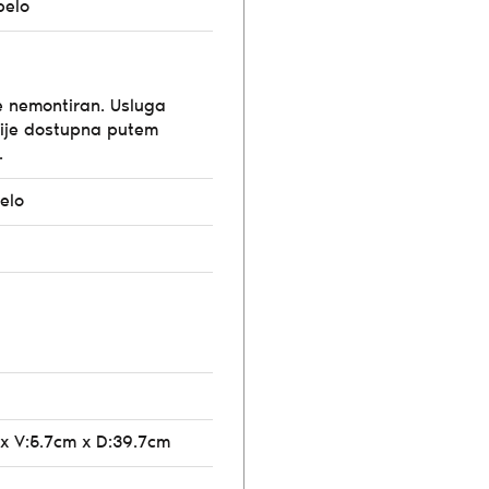
belo
e nemontiran. Usluga
ije dostupna putem
.
elo
 x V:5.7cm x D:39.7cm