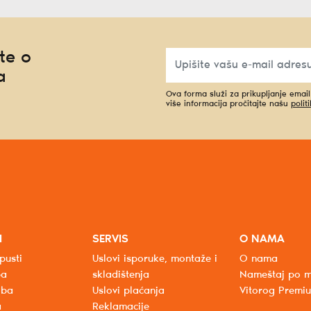
te o
a
Ova forma služi za prikupljanje emai
više informacija pročitajte našu
polit
I
SERVIS
O NAMA
pusti
Uslovi isporuke, montaže i
O nama
ba
skladištenja
Nameštaj po m
oba
Uslovi plaćanja
Vitorog Premi
a
Reklamacije