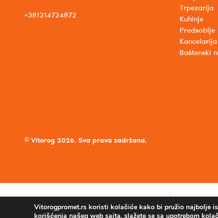
Trpezarija
+381214724872
Kuhinje
Predsoblje
Kancelarija
Baštenski 
© Vitorog 2026. Sva prava zadržana.
Vitorogpromet.rs koristi kolačiće kako bi pružio najbolje 
korišćenja našeg web sajta, slažete se sa upotrebom kolač