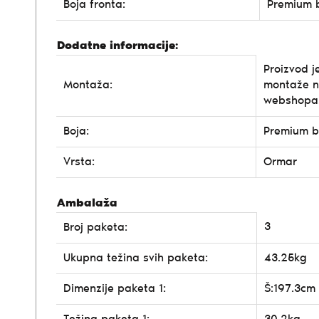
Boja fronta:
Premium 
Dodatne informacije:
Proizvod j
Montaža:
montaže n
webshopa
Boja:
Premium b
Vrsta:
Ormar
Ambalaža
3
Broj paketa:
Ukupna težina svih paketa:
43.25kg
Dimenzije paketa 1:
Š:197.3cm