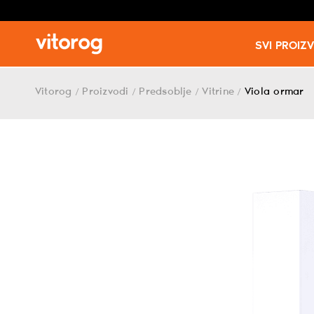
SVI PROIZ
Skip
to
Vitorog
Proizvodi
Predsoblje
Vitrine
Viola ormar
/
/
/
/
content