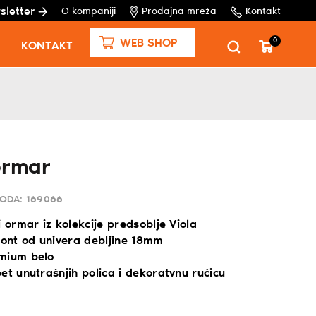
sletter
O kompaniji
Prodajna mreža
Kontakt
0
WEB SHOP
KONTAKT
ormar
VODA:
169066
i ormar iz kolekcije predsoblje Viola
ront od univera debljine 18mm
mium belo
et unutrašnjih polica i dekoratvnu ručicu