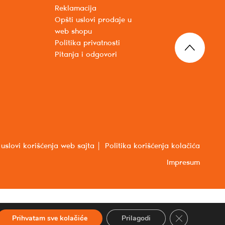
Reklamacija
Opšti uslovi prodaje u
web shopu
Politika privatnosti
Pitanja i odgovori
 uslovi korišćenja web sajta
Politika korišćenja kolačića
Impresum
Close GDPR Co
Prihvatam sve kolačiće
Prilagodi