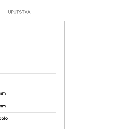
UPUTSTVA
8mm
8mm
belo