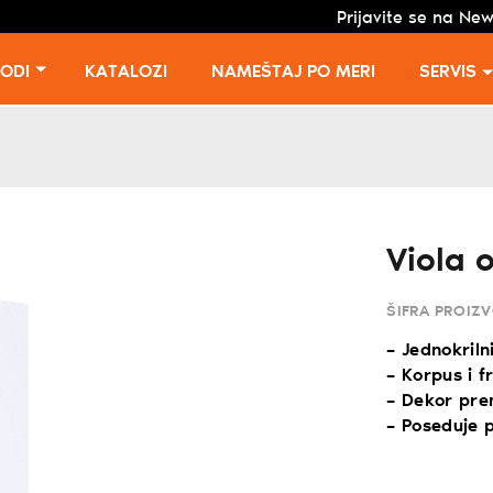
Prijavite se na New
VODI
KATALOZI
NAMEŠTAJ PO MERI
SERVIS
Viola 
ŠIFRA PROIZ
– Jednokriln
– Korpus i f
– Dekor pre
– Poseduje p