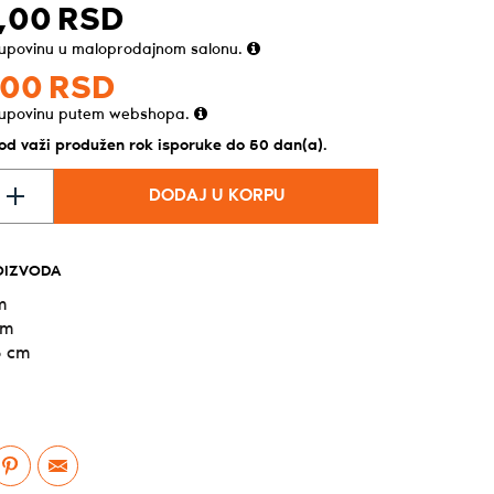
,
00
RSD
kupovinu u maloprodajnom salonu.
00
RSD
kupovinu putem webshopa.
vod važi produžen rok isporuke do 50 dan(a).
DODAJ U KORPU
OIZVODA
m
cm
5 cm