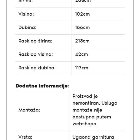
265cm
Širina:
Visina:
102cm
Dubina:
166cm
Rasklop širina:
213cm
Rasklop visina:
42cm
Rasklop dubina:
117cm
Dodatne informacije:
Proizvod je
nemontiran. Usluga
Montaža:
montaže nije
dostupna putem
webshopa.
Vrsta:
Ugaona garnitura