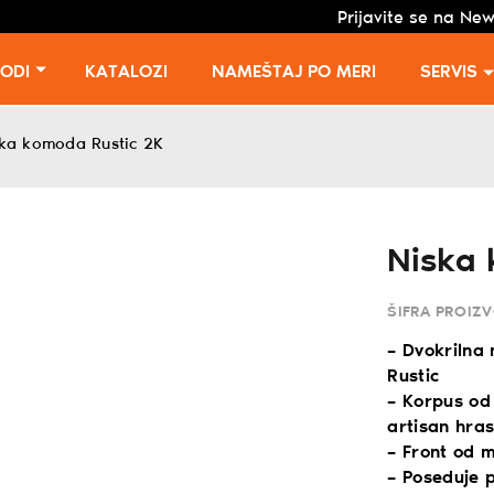
Prijavite se na New
VODI
KATALOZI
NAMEŠTAJ PO MERI
SERVIS
ka komoda Rustic 2K
Niska 
ŠIFRA PROIZ
– Dvokrilna 
Rustic
– Korpus od
artisan hras
– Front od 
– Poseduje p