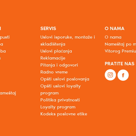
I
SERVIS
O NAMA
pusti
Uslovi isporuke, montaže i
O nama
ba
skladištenja
Nameštaj po m
oba
Uslovi plaćanja
Vitorog Premi
a
Reklamacije
PRATITE NAS
Pitanja i odgovori
Radno vreme
Opšti uslovi poslovanja
Opšti uslovi loyalty
nameštaj
program
Politika privatnosti
Loyalty program
Kodeks poslovne etike