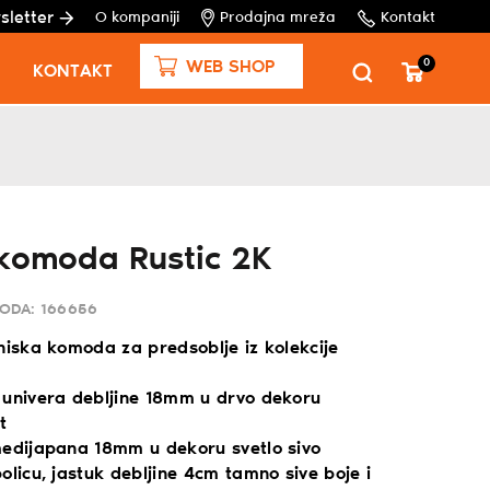
sletter
O kompaniji
Prodajna mreža
Kontakt
0
WEB SHOP
KONTAKT
komoda Rustic 2K
VODA:
166656
niska komoda za predsoblje iz kolekcije
 univera debljine 18mm u drvo dekoru
t
medijapana 18mm u dekoru svetlo sivo
olicu, jastuk debljine 4cm tamno sive boje i