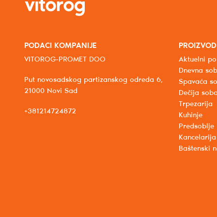
PODACI KOMPANIJE
PROIZVOD
VITOROG-PROMET DOO
Aktuelni po
Dnevna so
Put novosadskog partizanskog odreda 6,
Spavaća s
21000 Novi Sad
Dečija sob
Trpezarija
+381214724872
Kuhinje
Predsoblje
Kancelarija
Baštenski 