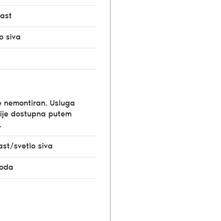
rast
o siva
e nemontiran. Usluga
ije dostupna putem
.
ast/svetlo siva
moda