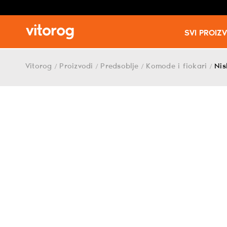
SVI PROIZ
Skip
to
Vitorog
Proizvodi
Predsoblje
Komode i fiokari
Nis
/
/
/
/
content