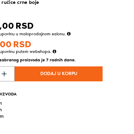
 ručice crne boje
,
00
RSD
kupovinu u maloprodajnom salonu.
00
RSD
kupovinu putem webshopa.
izabranog proizvoda je 7 radnih dana.
DODAJ U KORPU
OIZVODA
m
m
cm