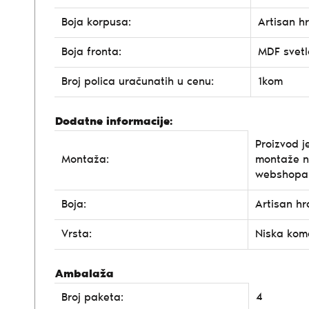
Boja korpusa:
Artisan h
Boja fronta:
MDF svetl
Broj polica uračunatih u cenu:
1kom
Dodatne informacije:
Proizvod j
Montaža:
montaže n
webshopa
Boja:
Artisan hr
Vrsta:
Niska ko
Ambalaža
4
Broj paketa: