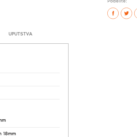
Podelite:
UPUTSTVA
8mm
n 18mm