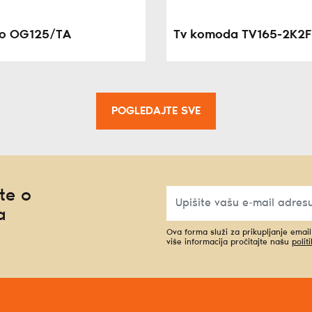
lo OG125/TA
Tv komoda TV165-2K2F
POGLEDAJTE SVE
te o
a
Ova forma služi za prikupljanje emai
više informacija pročitajte našu
polit