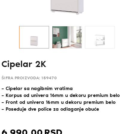
Cipelar 2K
ŠIFRA PROIZVODA:
159470
– Cipelar sa nagibnim vratima
– Korpus od univera 16mm u dekoru premium belo
– Front od univera 16mm u dekoru premium belo
– Poseduje dve police za odlaganje obuće
6.990,
00
RSD