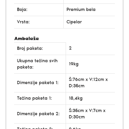
Boja:
Premium bela
Vrsta:
Cipelar
Ambalaža
2
Broj paketa:
Ukupna težina svih
19kg
paketa:
Š:76cm x V:12cm x
Dimenzije paketa 1:
D:35cm
Težina paketa 1:
18,4kg
Š:35cm x V:7cm x
Dimenzije paketa 2:
D:30cm