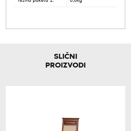
Težina paketa 2:
0,6kg
SLIČNI
PROIZVODI