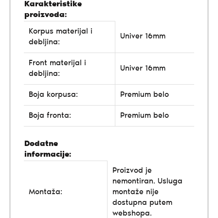
Karakteristike
proizvoda:
Korpus materijal i
Univer 16mm
debljina:
Front materijal i
Univer 16mm
debljina:
Boja korpusa:
Premium belo
Boja fronta:
Premium belo
Dodatne
informacije:
Proizvod je
nemontiran. Usluga
Montaža:
montaže nije
dostupna putem
webshopa.