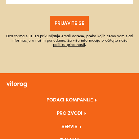
PRIJAVITE SE
Ova forma služi za prikupljanje email adrese, preko kojih ćemo vam slati
informacije o našim ponudama. Za više informacija pročitajte našu
politiku privatnosti
.
PODACI KOMPANIJE
PROIZVODI
SERVIS