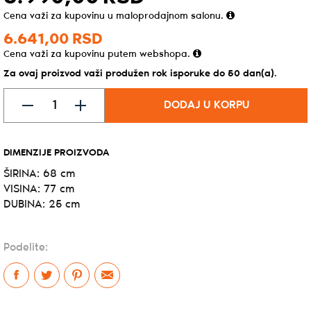
Cena važi za kupovinu u maloprodajnom salonu.
6.641,
00
RSD
Cena važi za kupovinu putem webshopa.
Za ovaj proizvod važi produžen rok isporuke do 50 dan(a).
DODAJ U KORPU
DIMENZIJE PROIZVODA
ŠIRINA: 68 cm
VISINA: 77 cm
DUBINA: 25 cm
Podelite: