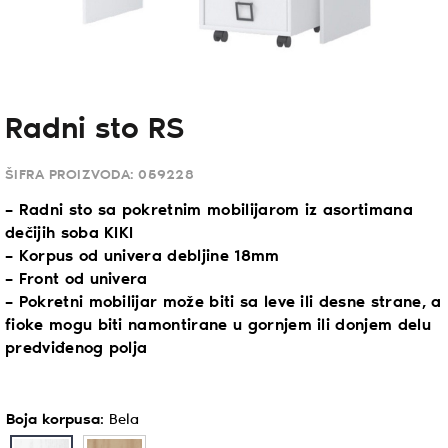
Radni sto RS
ŠIFRA PROIZVODA:
059228
– Radni sto sa pokretnim mobilijarom iz asortimana
dečijih soba KIKI
– Korpus od univera debljine 18mm
– Front od univera
– Pokretni mobilijar može biti sa leve ili desne strane, a
fioke mogu biti namontirane u gornjem ili donjem delu
predviđenog polja
Boja korpusa
:
Bela