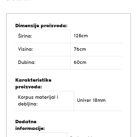
Dimenzije proizvoda:
125cm
Širina:
Visina:
76cm
Dubina:
60cm
Karakteristike
proizvoda:
Korpus materijal i
Univer 18mm
debljina:
Dodatne
informacije: