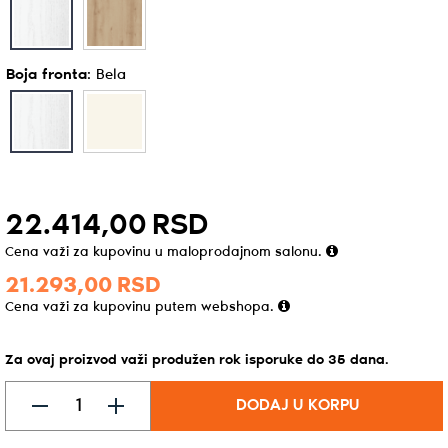
Boja fronta
:
Bela
22.414,
00
RSD
Cena važi za kupovinu u maloprodajnom salonu.
21.293,
00
RSD
Cena važi za kupovinu putem webshopa.
Za ovaj proizvod važi produžen rok isporuke do
35
dana
.
DODAJ U KORPU