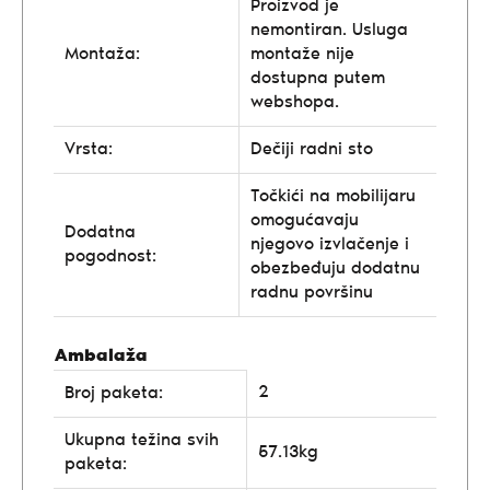
Proizvod je
nemontiran. Usluga
Montaža:
montaže nije
dostupna putem
webshopa.
Vrsta:
Dečiji radni sto
Točkići na mobilijaru
omogućavaju
Dodatna
njegovo izvlačenje i
pogodnost:
obezbeđuju dodatnu
radnu površinu
Ambalaža
2
Broj paketa:
Ukupna težina svih
57.13kg
paketa: