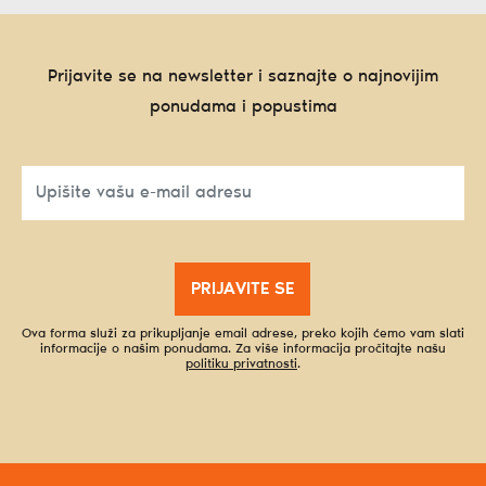
Prijavite se na newsletter i saznajte o najnovijim
ponudama i popustima
PRIJAVITE SE
Ova forma služi za prikupljanje email adrese, preko kojih ćemo vam slati
informacije o našim ponudama. Za više informacija pročitajte našu
politiku privatnosti
.