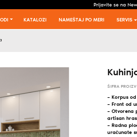
Prijavite se na New
VODI
KATALOZI
NAMEŠTAJ PO MERI
SERVIS
a
Kuhinj
ŠIFRA PROIZ
– Korpus od
– Front od u
– Otvorena 
artisan hras
– Radna plo
uračunate s