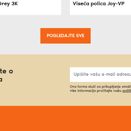
Grey 3K
Viseća polica Joy-VP
POGLEDAJTE SVE
te o
a
Ova forma služi za prikupljanje emai
više informacija pročitajte našu
polit