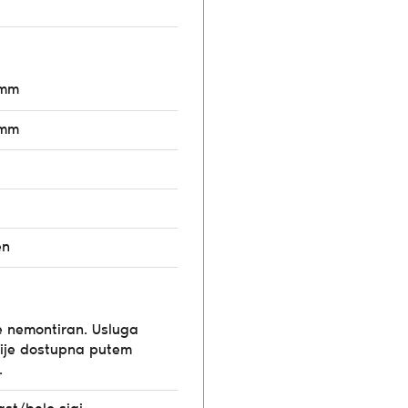
8mm
8mm
en
e nemontiran. Usluga
ije dostupna putem
.