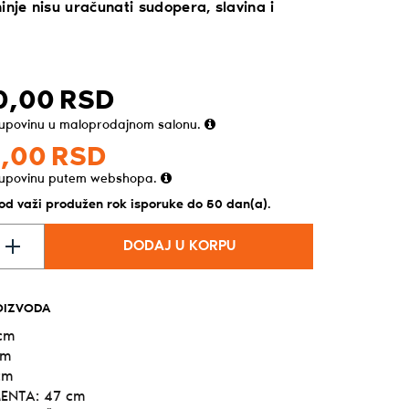
inje nisu uračunati sudopera, slavina i
0,
00
RSD
kupovinu u maloprodajnom salonu.
,
00
RSD
kupovinu putem webshopa.
vod važi produžen rok isporuke do 50 dan(a).
DODAJ U KORPU
OIZVODA
 cm
cm
cm
ENTA: 47 cm