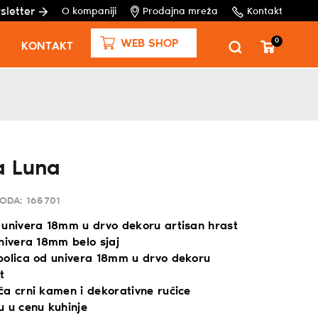
sletter
O kompaniji
Prodajna mreža
Kontakt
0
WEB SHOP
KONTAKT
a Luna
VODA:
165701
 univera 18mm u drvo dekoru artisan hrast
nivera 18mm belo sjaj
polica od univera 18mm u drvo dekoru
t
ča crni kamen i dekorativne ručice
u u cenu kuhinje