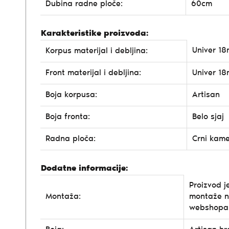
Dubina radne ploče:
60cm
Karakteristike proizvoda:
Univer 1
Korpus materijal i debljina:
Front materijal i debljina:
Univer 1
Boja korpusa:
Artisan
Boja fronta:
Belo sjaj
Radna ploča:
Crni kam
Dodatne informacije:
Proizvod j
Montaža:
montaže n
webshopa