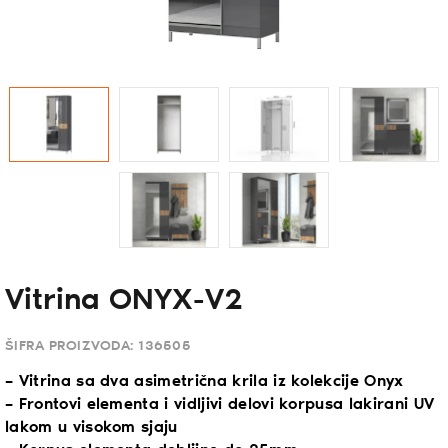
Vitrina ONYX-V2
ŠIFRA PROIZVODA:
136505
– Vitrina sa dva asimetrična krila iz kolekcije Onyx
– Frontovi elementa i vidljivi delovi korpusa lakirani UV
lakom u visokom sjaju