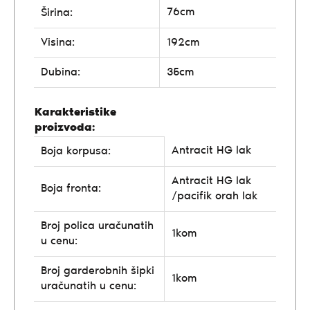
76cm
Širina:
Visina:
192cm
Dubina:
35cm
Karakteristike
proizvoda:
Antracit HG lak
Boja korpusa:
Antracit HG lak
Boja fronta:
/pacifik orah lak
Broj polica uračunatih
1kom
u cenu:
Broj garderobnih šipki
1kom
uračunatih u cenu: