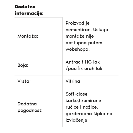
Dodatne
informacije:
Proizvod je
nemontiran. Usluga
Montaža:
montaže nije
dostupna putem
webshopa.
Antracit HG lak
Boja:
/pacifik orah lak
Vrsta:
Vitrina
Soft-close
šarke,hromirane
Dodatna
ručice i nožice,
pogodnost:
garderobna šipka na
izvlačenje