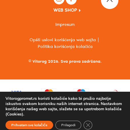
WEB SHOP
Impresum
Opšti uslovi korišćenja web sajta
Politika korišćenja kolačića
© Vitorog 2026. Sva prava zadržana.
Vitorogpromet.rs koristi kolačiće kako bi pružio najbolje
iskustvo svakom korisniku naših internet stranica. Nastavkom
korišćenja našeg web sajta, slažete se sa upotrebom kolačića
(Cookies).
Close GDPR Cookie Ba
Prihvatam sve kolačiće
Prilagodi