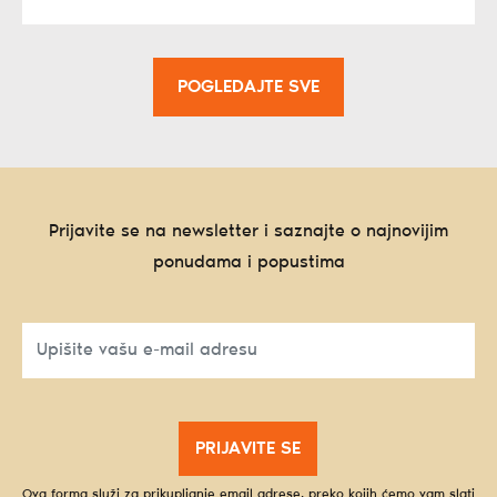
POGLEDAJTE SVE
Prijavite se na newsletter i saznajte o najnovijim
ponudama i popustima
PRIJAVITE SE
Ova forma služi za prikupljanje email adrese, preko kojih ćemo vam slati