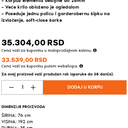
– Korpus elementa debljine do 25mm
– Veće krilo obloženo je ogledalom
– Poseduje jednu policu i garderobernu šipku na
izvlačenje, soft-close šarke
35.304,
00
RSD
Cena važi za kupovinu u maloprodajnom salonu.
33.539,
00
RSD
Cena važi za kupovinu putem webshopa.
Za ovaj proizvod važi produžen rok isporuke do 35 dan(a).
DODAJ U KORPU
DIMENZIJE PROIZVODA
ŠIRINA: 76 cm
VISINA: 192 cm