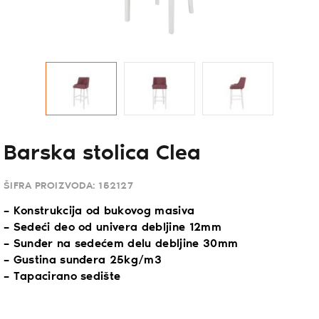
Barska stolica Clea
ŠIFRA PROIZVODA:
152127
– Konstrukcija od bukovog masiva
– Sedeći deo od univera debljine 12mm
– Sunđer na sedećem delu debljine 30mm
– Gustina sunđera 25kg/m3
– Tapacirano sedište