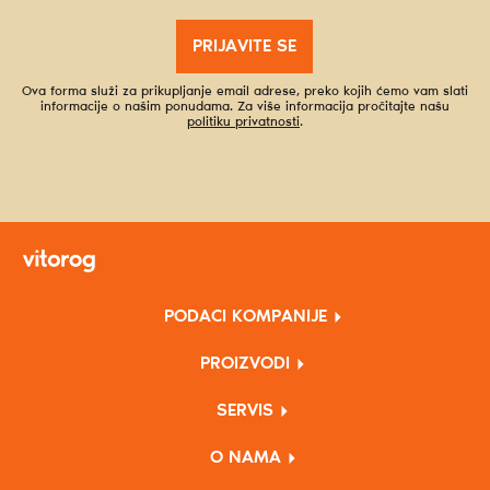
PRIJAVITE SE
Ova forma služi za prikupljanje email adrese, preko kojih ćemo vam slati
informacije o našim ponudama. Za više informacija pročitajte našu
politiku privatnosti
.
PODACI KOMPANIJE
PROIZVODI
SERVIS
O NAMA