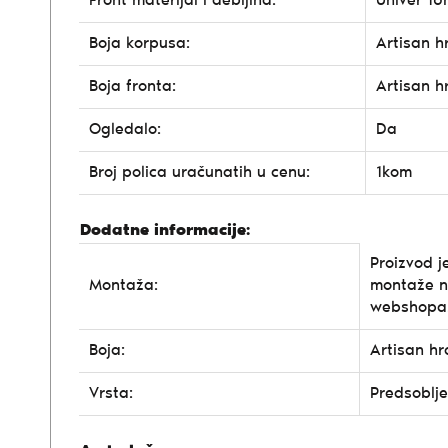
Front materijal i debljina:
Univer 1
Boja korpusa:
Artisan h
Boja fronta:
Artisan h
Ogledalo:
Da
Broj polica uračunatih u cenu:
1kom
Dodatne informacije:
Proizvod j
Montaža:
montaže n
webshopa
Boja:
Artisan hr
Vrsta:
Predsoblje