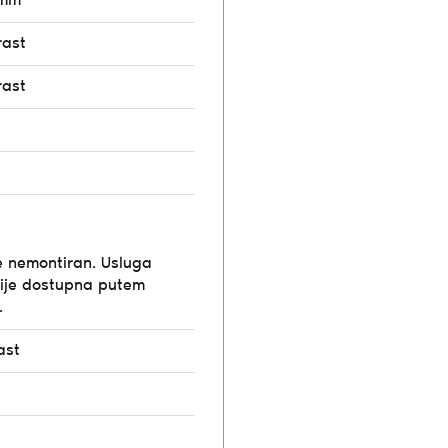
6mm
rast
rast
e nemontiran. Usluga
ije dostupna putem
.
ast