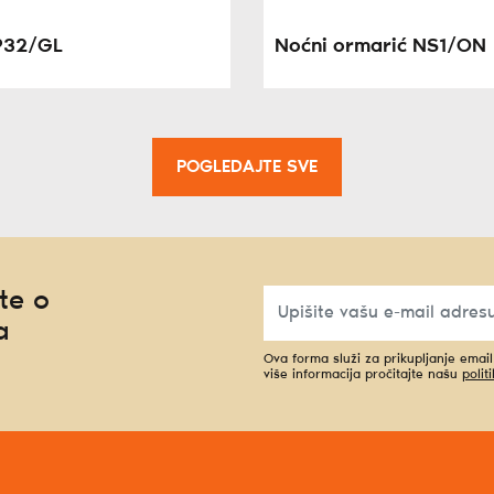
P32/GL
Noćni ormarić NS1/ON
POGLEDAJTE SVE
te o
a
Ova forma služi za prikupljanje emai
više informacija pročitajte našu
polit