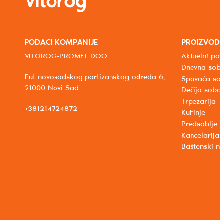
PODACI KOMPANIJE
PROIZVOD
VITOROG-PROMET DOO
Aktuelni po
Dnevna so
Put novosadskog partizanskog odreda 6,
Spavaća s
21000 Novi Sad
Dečija sob
Trpezarija
+381214724872
Kuhinje
Predsoblje
Kancelarija
Baštenski 