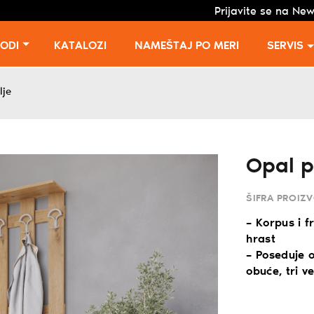
Prijavite se na New
VODI
KATALOZI
NAMEŠTAJ PO MERI
SERVIS
lje
Opal p
ŠIFRA PROIZ
– Korpus i 
hrast
– Poseduje o
obuće, tri ve