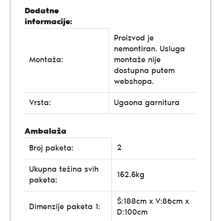
Dodatne
informacije:
Proizvod je
nemontiran. Usluga
Montaža:
montaže nije
dostupna putem
webshopa.
Vrsta:
Ugaona garnitura
Ambalaža
2
Broj paketa:
Ukupna težina svih
152.5kg
paketa:
Š:188cm x V:86cm x
Dimenzije paketa 1:
D:100cm