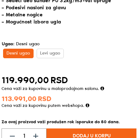
– Sedeći deo sunđer PU 32kg/m3+val opruge
– Podesivi nasloni za glavu
– Metalne nogice
– Mogućnost izbora ugla
Ugao
:
Desni ugao
Desni ugao
Levi ugao
119.990,
00
RSD
Cena važi za kupovinu u maloprodajnom salonu.
113.991,
00
RSD
Cena važi za kupovinu putem webshopa.
Za ovaj proizvod važi produžen rok isporuke do
50
dana
.
DODAJ U KORPU