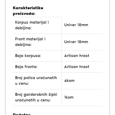
Karakteristike
proizvoda:
Korpus materijal i
Univer 18mm
debljina:
Front materijal i
Univer 18mm
debljina:
Boja korpusa:
Artisan hrast
Boja fronta:
Artisan hrast
Broj polica uračunatih
4kom
u cenu:
Broj garderobnih šipki
1kom
uračunatih u cenu: