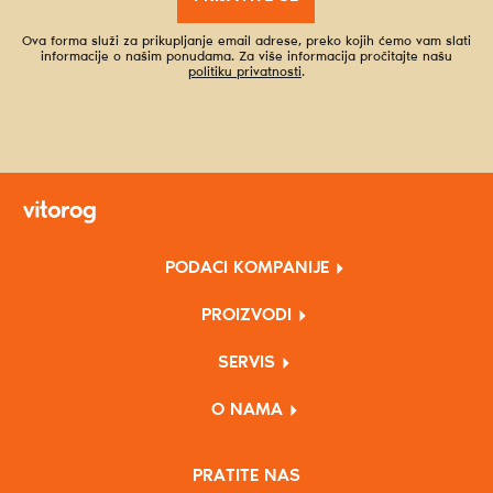
Ova forma služi za prikupljanje email adrese, preko kojih ćemo vam slati
informacije o našim ponudama. Za više informacija pročitajte našu
politiku privatnosti
.
PODACI KOMPANIJE
PROIZVODI
SERVIS
O NAMA
PRATITE NAS