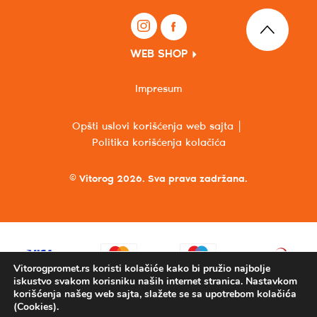
WEB SHOP
Impresum
Opšti uslovi korišćenja web sajta
Politika korišćenja kolačića
© Vitorog 2026. Sva prava zadržana.
Vitorogpromet.rs koristi kolačiće kako bi pružio najbolje
iskustvo svakom korisniku naših internet stranica. Nastavkom
korišćenja našeg web sajta, slažete se sa upotrebom kolačića
(Cookies).