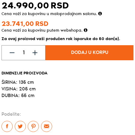
24.990,
00
RSD
Cena važi za kupovinu u maloprodajnom salonu.
23.741,
00
RSD
Cena važi za kupovinu putem webshopa.
Za ovaj proizvod važi produžen rok isporuke do 50 dan(a).
DODAJ U KORPU
DIMENZIJE PROIZVODA
ŠIRINA: 135 cm
VISINA: 205 cm
DUBINA: 55 cm
Podelite: