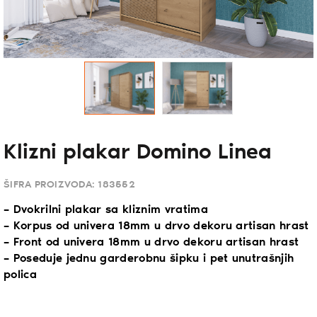
Klizni plakar Domino Linea
ŠIFRA PROIZVODA:
183552
– Dvokrilni plakar sa kliznim vratima
– Korpus od univera 18mm u drvo dekoru artisan hrast
– Front od univera 18mm u drvo dekoru artisan hrast
– Poseduje jednu garderobnu šipku i pet unutrašnjih
polica