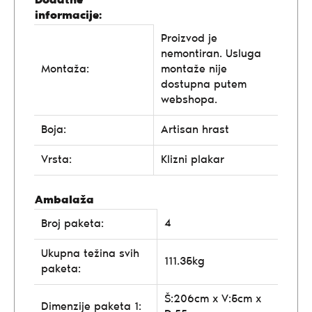
Dodatne
informacije:
Proizvod je
nemontiran. Usluga
Montaža:
montaže nije
dostupna putem
webshopa.
Boja:
Artisan hrast
Vrsta:
Klizni plakar
Ambalaža
4
Broj paketa:
Ukupna težina svih
111.35kg
paketa:
Š:206cm x V:5cm x
Dimenzije paketa 1: