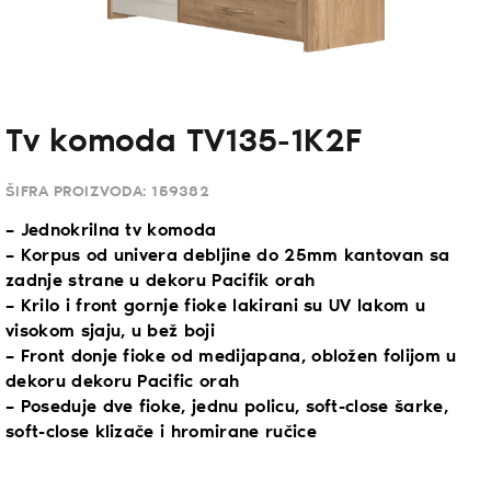
Tv komoda TV135-1K2F
ŠIFRA PROIZVODA:
159382
– Jednokrilna tv komoda
– Korpus od univera debljine do 25mm kantovan sa
zadnje strane u dekoru Pacifik orah
– Krilo i front gornje fioke lakirani su UV lakom u
visokom sjaju, u bež boji
– Front donje fioke od medijapana, obložen folijom u
dekoru dekoru Pacific orah
– Poseduje dve fioke, jednu policu, soft-close šarke,
soft-close klizače i hromirane ručice