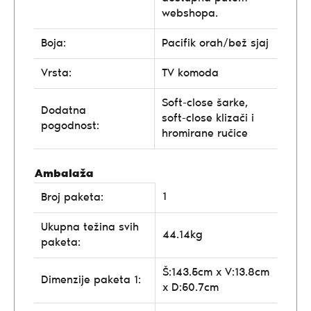
webshopa.
Boja:
Pacifik orah/bež sjaj
Vrsta:
TV komoda
Soft-close šarke,
Dodatna
soft-close klizači i
pogodnost:
hromirane ručice
Ambalaža
1
Broj paketa:
Ukupna težina svih
44.14kg
paketa:
Š:143.5cm x V:13.8cm
Dimenzije paketa 1:
x D:50.7cm