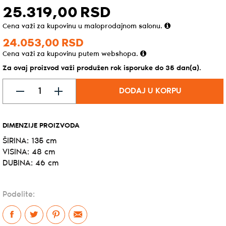
25.319,
00
RSD
Cena važi za kupovinu u maloprodajnom salonu.
24.053,
00
RSD
Cena važi za kupovinu putem webshopa.
Za ovaj proizvod važi produžen rok isporuke do 35 dan(a).
DODAJ U KORPU
DIMENZIJE PROIZVODA
ŠIRINA: 135 cm
VISINA: 48 cm
DUBINA: 46 cm
Podelite: