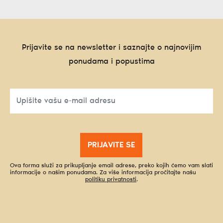
Prijavite se na newsletter i saznajte o najnovijim
ponudama i popustima
PRIJAVITE SE
Ova forma služi za prikupljanje email adrese, preko kojih ćemo vam slati
informacije o našim ponudama. Za više informacija pročitajte našu
politiku privatnosti
.