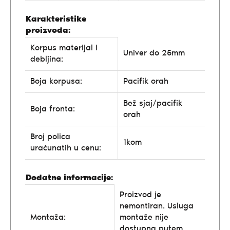
Karakteristike
proizvoda:
Korpus materijal i
Univer do 25mm
debljina:
Boja korpusa:
Pacifik orah
Bež sjaj/pacifik
Boja fronta:
orah
Broj polica
1kom
uračunatih u cenu:
Dodatne informacije:
Proizvod je
nemontiran. Usluga
Montaža:
montaže nije
dostupna putem