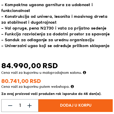
– Kompaktna ugaona garnitura za udobnost i
funkcionalnost
– Konstrukcija od univera, lesonita i masivnog drveta
za stabilnost i dugotrajnost
– Val opruge, pena N2730 i vata za prijatno sedenje
– Funkcija razvlačenja za dodatni prostor za spavanje
– Sanduk za odlaganje za urednu organizaciju
– Univerzalni ugao koji se određuje prilikom sklapanja
84.990,
00
RSD
Cena važi za kupovinu u maloprodajnom salonu.
80.741,
00
RSD
Cena važi za kupovinu putem webshopa.
Za ovaj proizvod važi produžen rok isporuke do 45 dan(a).
DODAJ U KORPU