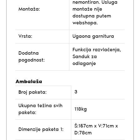
nemontiran. Usluga
Montaža:
montaže nije
dostupna putem
webshopa.
Vrsta:
Ugaona garnitura
Funkcija razvlačenja,
Dodatna
Sanduk za
pogodnost:
odlaganje
Ambalaža
3
Broj paketa:
Ukupna težina svih
118kg
paketa:
Š:157cm x V:71cm x
Dimenzije paketa 1:
D:78cm