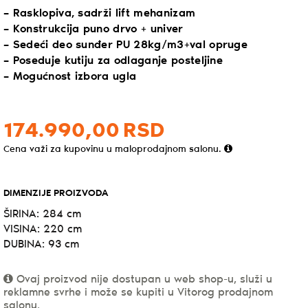
– Rasklopiva, sadrži lift mehanizam
– Konstrukcija puno drvo + univer
– Sedeći deo sunđer PU 28kg/m3+val opruge
– Poseduje kutiju za odlaganje posteljine
– Mogućnost izbora ugla
174.990,
00
RSD
Cena važi za kupovinu u maloprodajnom salonu.
DIMENZIJE PROIZVODA
ŠIRINA: 284 cm
VISINA: 220 cm
DUBINA: 93 cm
Ovaj proizvod nije dostupan u web shop-u, služi u
reklamne svrhe i može se kupiti u Vitorog prodajnom
salonu.