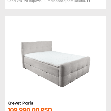
Cena važi za kupovinu u maloprodajnom salonu.
Krevet Paris
109.990,
00
RSD