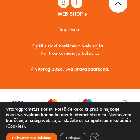
WEB SHOP
Impresum
Opšti uslovi korišćenja web sajta
Politika korišćenja kolačića
© Vitorog 2026. Sva prava zadržana.
Vitorogpromet.rs koristi kolačiće kako bi pružio najbolje
iskustvo svakom korisniku naših internet stranica. Nastavkom
korišćenja našeg web sajta, slažete se sa upotrebom kolačića
(Cookies).
Close GDPR Cookie Ba
Prihvatam sve kolačiće
Prilagodi