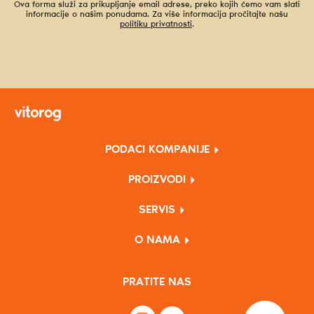
Ova forma služi za prikupljanje email adrese, preko kojih ćemo vam slati
informacije o našim ponudama. Za više informacija pročitajte našu
politiku privatnosti
.
PODACI KOMPANIJE
PROIZVODI
SERVIS
O NAMA
PRATITE NAS