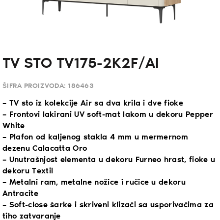
TV STO TV175-2K2F/AI
ŠIFRA PROIZVODA:
186463
– TV sto iz kolekcije Air sa dva krila i dve fioke
– Frontovi lakirani UV soft-mat lakom u dekoru Pepper
White
– Plafon od kaljenog stakla 4 mm u mermernom
dezenu Calacatta Oro
– Unutrašnjost elementa u dekoru Furneo hrast, fioke u
dekoru Textil
– Metalni ram, metalne nožice i ručice u dekoru
Antracite
– Soft-close šarke i skriveni klizači sa usporivačima za
tiho zatvaranje