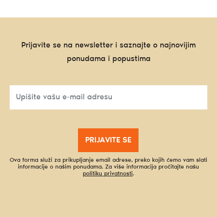
Prijavite se na newsletter i saznajte o najnovijim
ponudama i popustima
PRIJAVITE SE
Ova forma služi za prikupljanje email adrese, preko kojih ćemo vam slati
informacije o našim ponudama. Za više informacija pročitajte našu
politiku privatnosti
.