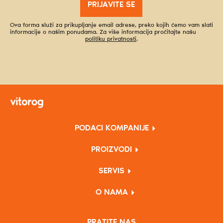
PRIJAVITE SE
Ova forma služi za prikupljanje email adrese, preko kojih ćemo vam slati
informacije o našim ponudama. Za više informacija pročitajte našu
politiku privatnosti
.
PODACI KOMPANIJE
PROIZVODI
SERVIS
O NAMA
PRATITE NAS