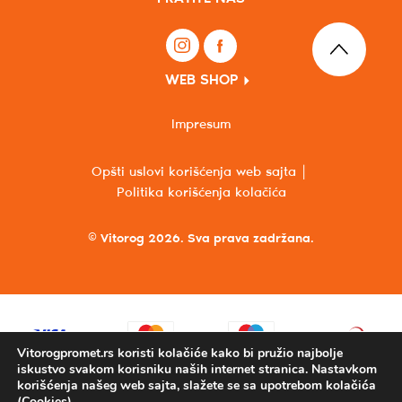
WEB SHOP
Impresum
Opšti uslovi korišćenja web sajta
Politika korišćenja kolačića
© Vitorog 2026. Sva prava zadržana.
Vitorogpromet.rs koristi kolačiće kako bi pružio najbolje
iskustvo svakom korisniku naših internet stranica. Nastavkom
korišćenja našeg web sajta, slažete se sa upotrebom kolačića
(Cookies).