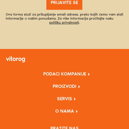
PRIJAVITE SE
Ova forma služi za prikupljanje email adrese, preko kojih ćemo vam slati
informacije o našim ponudama. Za više informacija pročitajte našu
politiku privatnosti
.
PODACI KOMPANIJE
PROIZVODI
SERVIS
O NAMA
PRATITE NAS