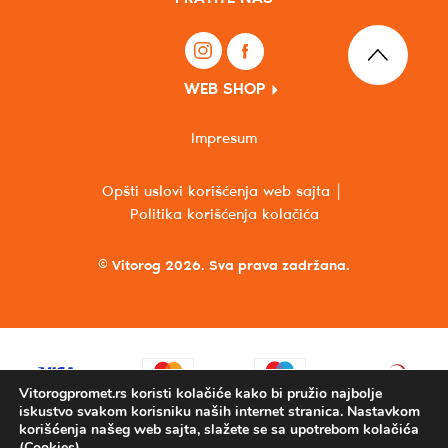
WEB SHOP
Impresum
Opšti uslovi korišćenja web sajta
Politika korišćenja kolačića
© Vitorog 2026. Sva prava zadržana.
Vitorogpromet.rs koristi kolačiće kako bi pružio najbolje
iskustvo svakom korisniku naših internet stranica. Nastavkom
korišćenja našeg web sajta, slažete se sa upotrebom kolačića
(Cookies).