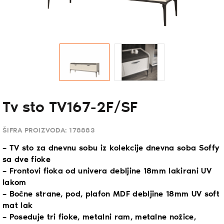
Tv sto TV167-2F/SF
ŠIFRA PROIZVODA:
178883
– TV sto za dnevnu sobu iz kolekcije dnevna soba Soffy
sa dve fioke
– Frontovi fioka od univera debljine 18mm lakirani UV
lakom
– Bočne strane, pod, plafon MDF debljine 18mm UV soft
mat lak
– Poseduje tri fioke, metalni ram, metalne nožice,