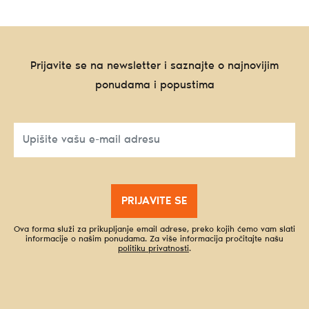
Prijavite se na newsletter i saznajte o najnovijim
ponudama i popustima
PRIJAVITE SE
Ova forma služi za prikupljanje email adrese, preko kojih ćemo vam slati
informacije o našim ponudama. Za više informacija pročitajte našu
politiku privatnosti
.