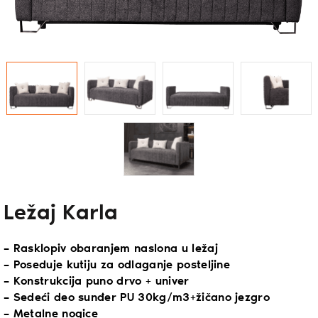
Ležaj Karla
– Rasklopiv obaranjem naslona u ležaj
– Poseduje kutiju za odlaganje posteljine
– Konstrukcija puno drvo + univer
– Sedeći deo sunđer PU 30kg/m3+žičano jezgro
– Metalne nogice