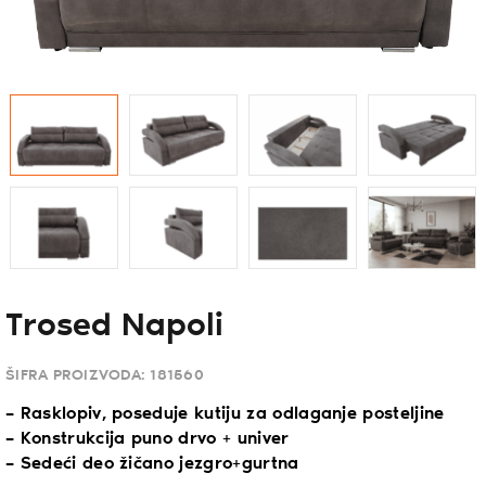
Trosed Napoli
ŠIFRA PROIZVODA:
181560
– Rasklopiv, poseduje kutiju za odlaganje posteljine
– Konstrukcija puno drvo + univer
– Sedeći deo žičano jezgro+gurtna