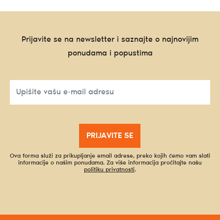
Prijavite se na newsletter i saznajte o najnovijim
ponudama i popustima
PRIJAVITE SE
Ova forma služi za prikupljanje email adrese, preko kojih ćemo vam slati
informacije o našim ponudama. Za više informacija pročitajte našu
politiku privatnosti
.