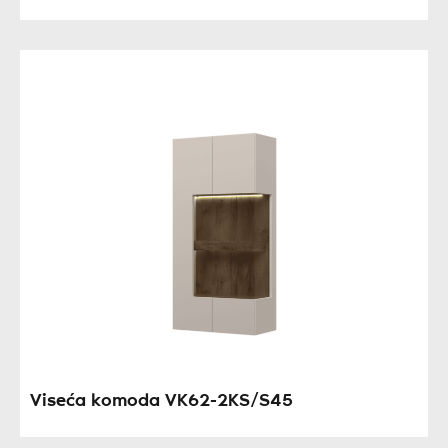
Viseća komoda VK62-2KS/S45