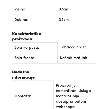
Visina:
37cm
Dubina:
22cm
Karakteristike
proizvoda:
Tobacco hrast
Boja korpusa:
Boja fronta:
Kašmir mat lak
Dodatne
informacije:
Proizvod je
nemontiran. Usluga
Montaža:
montaže nije
dostupna putem
webshopa.