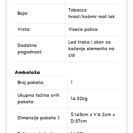
Tobacco
Boja:
hrast/kašmir mat lak
Vrsta:
Viseća polica
Led traka i okov za
Dodatna
kačenje elementa na
pogodnost:
zid
Ambalaža
1
Broj paketa:
Ukupna težina svih
14.32kg
paketa:
Š:143cm x V:6.2cm x
Dimenzije paketa 1:
D:37cm