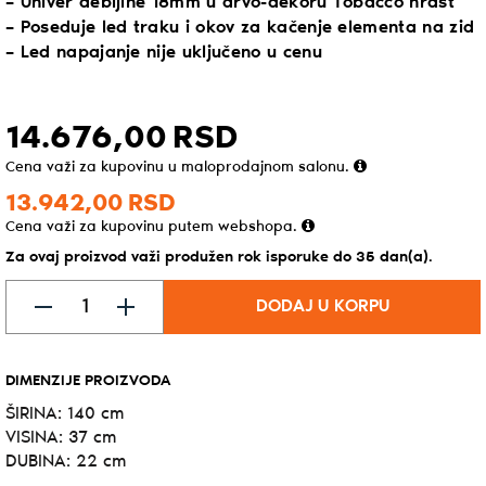
– Univer debljine 18mm u drvo-dekoru Tobacco hrast
– Poseduje led traku i okov za kačenje elementa na zid
– Led napajanje nije uključeno u cenu
14.676,
00
RSD
Cena važi za kupovinu u maloprodajnom salonu.
13.942,
00
RSD
Cena važi za kupovinu putem webshopa.
Za ovaj proizvod važi produžen rok isporuke do 35 dan(a).
DODAJ U KORPU
DIMENZIJE PROIZVODA
ŠIRINA: 140 cm
VISINA: 37 cm
DUBINA: 22 cm