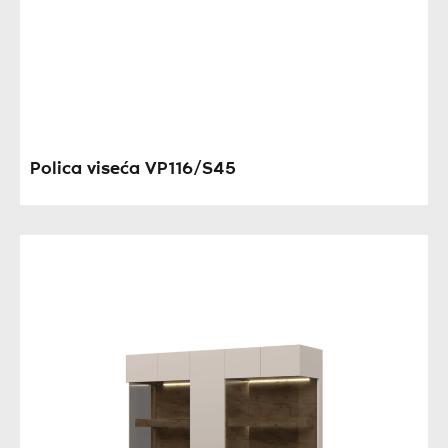
Polica viseća VP116/S45