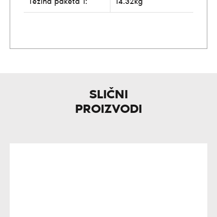
Težina paketa 1:
14.32kg
SLIČNI
PROIZVODI