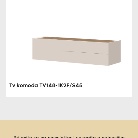
Tv komoda TV148-1K2F/S45
Prijavite se na newsletter i saznajte o najnovijim