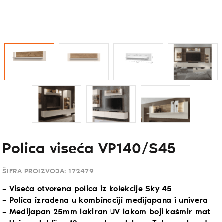
Polica viseća VP140/S45
ŠIFRA PROIZVODA:
172479
– Viseća otvorena polica iz kolekcije Sky 45
– Polica izrađena u kombinaciji medijapana i univera
– Medijapan 25mm lakiran UV lakom boji kašmir mat