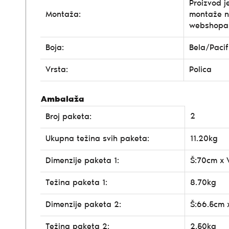
Proizvod j
Montaža:
montaže n
webshopa
Boja:
Bela/Pacif
Vrsta:
Polica
Ambalaža
2
Broj paketa:
Ukupna težina svih paketa:
11.20kg
Dimenzije paketa 1:
Š:70cm x 
Težina paketa 1:
8.70kg
Dimenzije paketa 2:
Š:66.5cm 
Težina paketa 2:
2.50kg