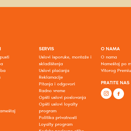
I
SERVIS
O NAMA
pusti
Uslovi isporuke, montaže i
O nama
ba
skladištenja
Nameštaj po m
oba
Uslovi plaćanja
Vitorog Premi
a
Reklamacije
PRATITE NAS
Pitanja i odgovori
Radno vreme
Opšti uslovi poslovanja
Opšti uslovi loyalty
nameštaj
program
Politika privatnosti
Loyalty program