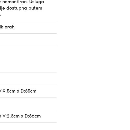
e nemontiran. Usluga
ije dostupna putem
.
ik orah
V:9.5cm x D:35cm
x V:2.3cm x D:36cm