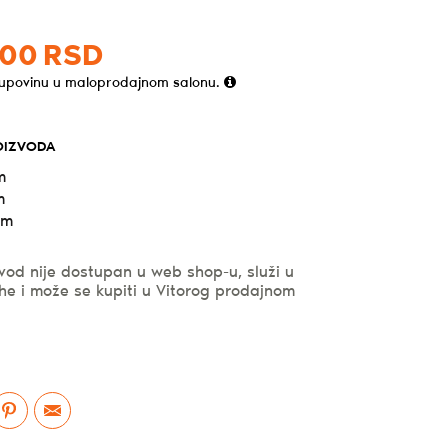
00
RSD
kupovinu u maloprodajnom salonu.
OIZVODA
m
m
cm
vod nije dostupan u web shop-u, služi u
he i može se kupiti u Vitorog prodajnom