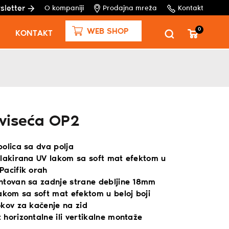
sletter
O kompaniji
Prodajna mreža
Kontakt
0
WEB SHOP
KONTAKT
 viseća OP2
olica sa dva polja
 lakirana UV lakom sa soft mat efektom u
Pacifik orah
ntovan sa zadnje strane debljine 18mm
akom sa soft mat efektom u beloj boji
okov za kačenje na zid
horizontalne ili vertikalne montaže