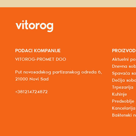
PODACI KOMPANIJE
PROIZVOD
VITOROG-PROMET DOO
Aktuelni po
Dnevna so
Put novosadskog partizanskog odreda 6,
Spavaća s
21000 Novi Sad
Dečija sob
Trpezarija
+381214724872
Kuhinje
Predsoblje
Kancelarija
Baštenski 