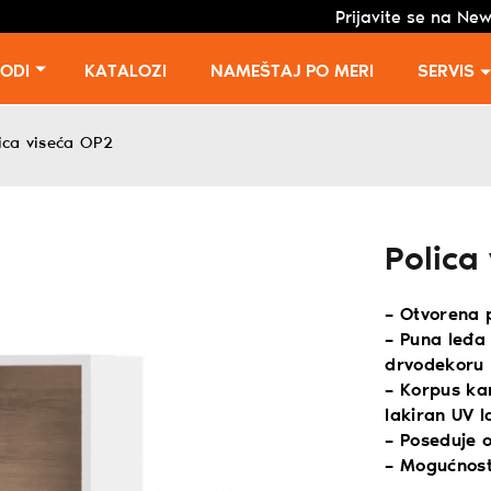
Prijavite se na New
VODI
KATALOZI
NAMEŠTAJ PO MERI
SERVIS
ica viseća OP2
Polica
– Otvorena p
– Puna leđa
drvodekoru 
– Korpus ka
lakiran UV l
– Poseduje 
– Mogućnost 