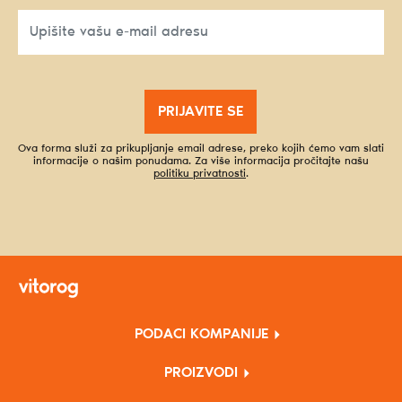
PRIJAVITE SE
Ova forma služi za prikupljanje email adrese, preko kojih ćemo vam slati
informacije o našim ponudama. Za više informacija pročitajte našu
politiku privatnosti
.
PODACI KOMPANIJE
PROIZVODI