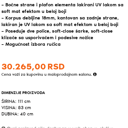
– Bočne strane i plafon elementa lakirani UV lakom sa
soft mat efektom u beloj boji
– Korpus debljine 18mm, kantovan sa zadnje strane,
lakiran je UV lakom sa soft mat efektom u beloj boji
– Poseduje dve police, soft-close šarke, soft-close
klizače sa usporivačem i podesive nožice
– Mogućnost izbora ručica
30.265,
00
RSD
Cena važi za kupovinu u maloprodajnom salonu.
DIMENZIJE PROIZVODA
ŠIRINA: 111 cm
VISINA: 83 cm
DUBINA: 40 cm