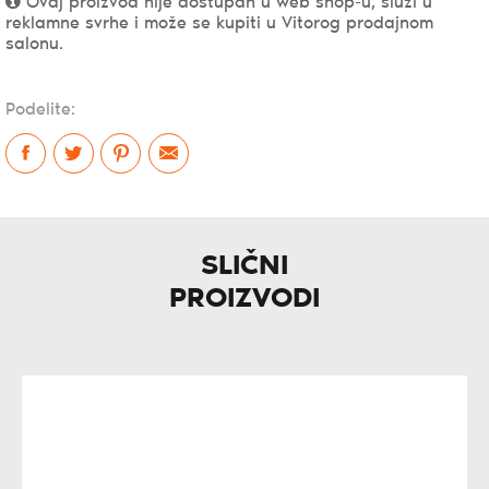
Ovaj proizvod nije dostupan u web shop-u, služi u
reklamne svrhe i može se kupiti u Vitorog prodajnom
salonu.
Podelite:
SLIČNI
PROIZVODI