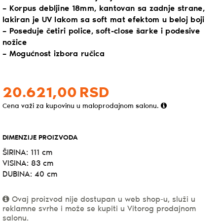
– Korpus debljine 18mm, kantovan sa zadnje strane,
lakiran je UV lakom sa soft mat efektom u beloj boji
– Poseduje četiri police, soft-close šarke i podesive
nožice
– Mogućnost izbora ručica
20.621,
00
RSD
Cena važi za kupovinu u maloprodajnom salonu.
DIMENZIJE PROIZVODA
ŠIRINA: 111 cm
VISINA: 83 cm
DUBINA: 40 cm
Ovaj proizvod nije dostupan u web shop-u, služi u
reklamne svrhe i može se kupiti u Vitorog prodajnom
salonu.