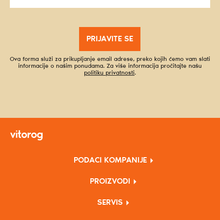
PRIJAVITE SE
Ova forma služi za prikupljanje email adrese, preko kojih ćemo vam slati
informacije o našim ponudama. Za više informacija pročitajte našu
politiku privatnosti
.
PODACI KOMPANIJE
PROIZVODI
SERVIS