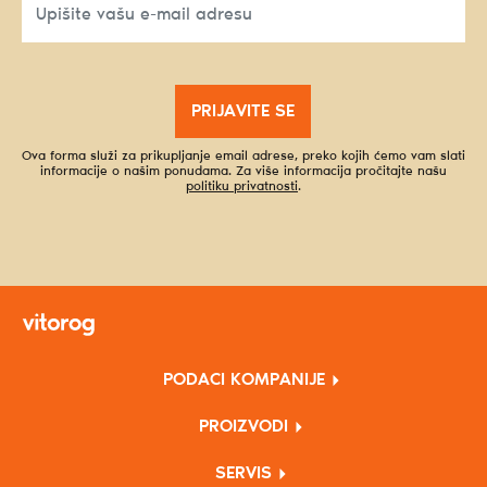
PRIJAVITE SE
Ova forma služi za prikupljanje email adrese, preko kojih ćemo vam slati
informacije o našim ponudama. Za više informacija pročitajte našu
politiku privatnosti
.
PODACI KOMPANIJE
PROIZVODI
SERVIS