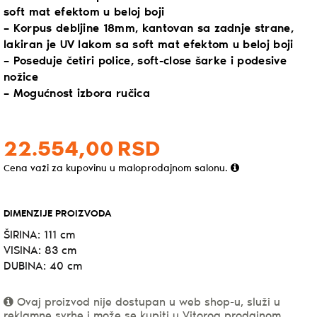
soft mat efektom u beloj boji
– Korpus debljine 18mm, kantovan sa zadnje strane,
lakiran je UV lakom sa soft mat efektom u beloj boji
– Poseduje četiri police, soft-close šarke i podesive
nožice
– Mogućnost izbora ručica
22.554,
00
RSD
Cena važi za kupovinu u maloprodajnom salonu.
DIMENZIJE PROIZVODA
ŠIRINA: 111 cm
VISINA: 83 cm
DUBINA: 40 cm
Ovaj proizvod nije dostupan u web shop-u, služi u
reklamne svrhe i može se kupiti u Vitorog prodajnom