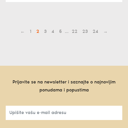
←
1
2
3
4
5
…
22
23
24
→
Prijavite se na newsletter i saznajte o najnovijim
ponudama i popustima