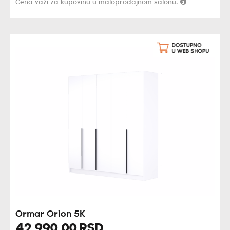
Cena važi za kupovinu u maloprodajnom salonu.
Ormar Orion 5K
42.990,
00
RSD