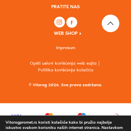
PRATITE NAS
WEB SHOP
Impresum
Opšti uslovi korišćenja web sajta
Politika korišćenja kolačića
© Vitorog 2026. Sva prava zadržana.
Vitorogpromet.rs koristi kolačiće kako bi pružio najbolje
iskustvo svakom korisniku naših internet stranica. Nastavkom