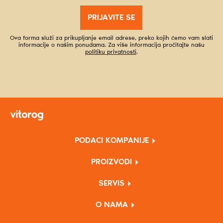
PRIJAVITE SE
Ova forma služi za prikupljanje email adrese, preko kojih ćemo vam slati
informacije o našim ponudama. Za više informacija pročitajte našu
politiku privatnosti
.
PODACI KOMPANIJE
PROIZVODI
SERVIS
O NAMA