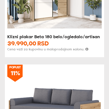
Klizni plakar Beta 180 belo/ogledalo/artisan
39.990,
00
RSD
Cena važi za kupovinu u maloprodajnom salonu.
POPUST
11%