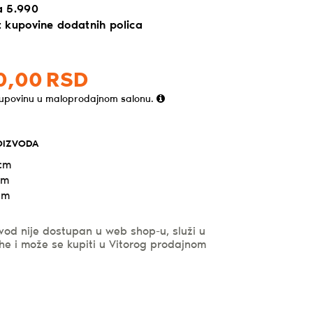
a 5.990
 kupovine dodatnih polica
0,
00
RSD
kupovinu u maloprodajnom salonu.
OIZVODA
 cm
cm
cm
vod nije dostupan u web shop-u, služi u
he i može se kupiti u Vitorog prodajnom