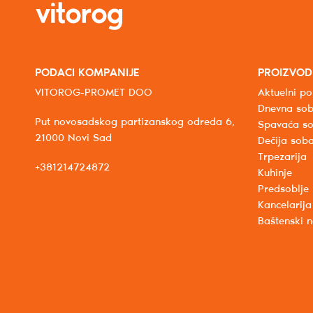
PODACI KOMPANIJE
PROIZVOD
VITOROG-PROMET DOO
Aktuelni po
Dnevna so
Put novosadskog partizanskog odreda 6,
Spavaća s
21000 Novi Sad
Dečija sob
Trpezarija
+381214724872
Kuhinje
Predsoblje
Kancelarija
Baštenski 