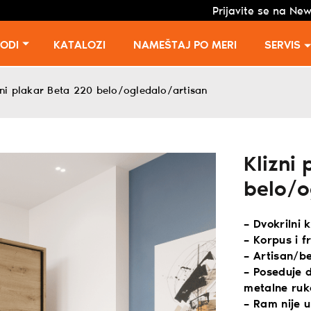
Prijavite se na New
VODI
KATALOZI
NAMEŠTAJ PO MERI
SERVIS
zni plakar Beta 220 belo/ogledalo/artisan
Klizni
belo/o
– Dvokrilni 
– Korpus i f
– Artisan/be
– Poseduje d
metalne ruk
– Ram nije 