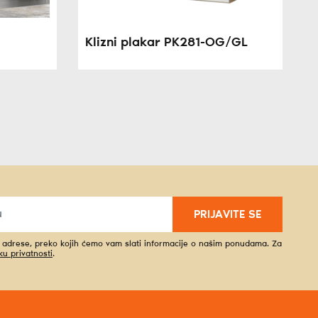
Klizni plakar PK281-OG/GL
PRIJAVITE SE
l adrese, preko kojih ćemo vam slati informacije o našim ponudama. Za
iku privatnosti
.