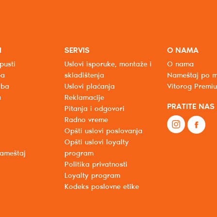
I
SERVIS
O NAMA
pusti
Uslovi isporuke, montaže i
O nama
ba
skladištenja
Nameštaj po m
oba
Uslovi plaćanja
Vitorog Premi
a
Reklamacije
PRATITE NAS
Pitanja i odgovori
Radno vreme
Opšti uslovi poslovanja
Opšti uslovi loyalty
nameštaj
program
Politika privatnosti
Loyalty program
Kodeks poslovne etike