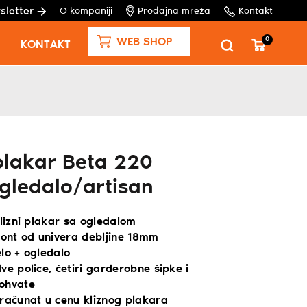
sletter
O kompaniji
Prodajna mreža
Kontakt
0
WEB SHOP
KONTAKT
 plakar Beta 220
gledalo/artisan
klizni plakar sa ogledalom
ront od univera debljine 18mm
lo + ogledalo
ve police, četiri garderobne šipke i
ohvate
uračunat u cenu kliznog plakara