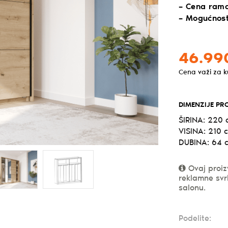
– Cena ram
– Mogućnost
46.99
Cena važi za 
DIMENZIJE PR
ŠIRINA: 220
VISINA: 210 
DUBINA: 64 
Ovaj proiz
reklamne svr
salonu.
Podelite: