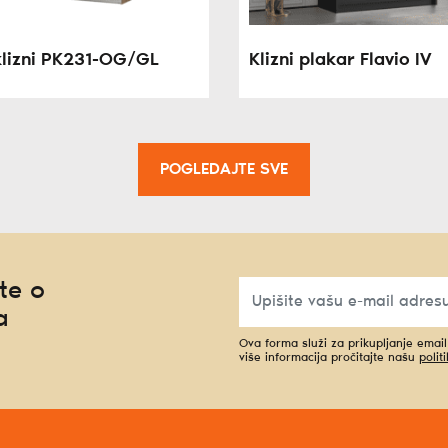
klizni PK231-OG/GL
Klizni plakar Flavio IV
POGLEDAJTE SVE
te o
a
Ova forma služi za prikupljanje emai
više informacija pročitajte našu
polit