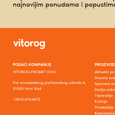
najnovijim ponudama i popustim
PODACI KOMPANIJE
PROIZVOD
VITOROG-PROMET DOO
Aktuelni po
Dnevna so
Put novosadskog partizanskog odreda 6,
Spavaća s
21000 Novi Sad
Dečija sob
Trpezarija
+381214724872
Kuhinje
Predsoblje
Kancelarija