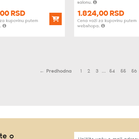
salonu.
00
RSD
1.824,
00
RSD
 za kupovinu putem
Cena važi za kupovinu putem
.
webshopa.
←
1
2
3
…
54
55
56
te o