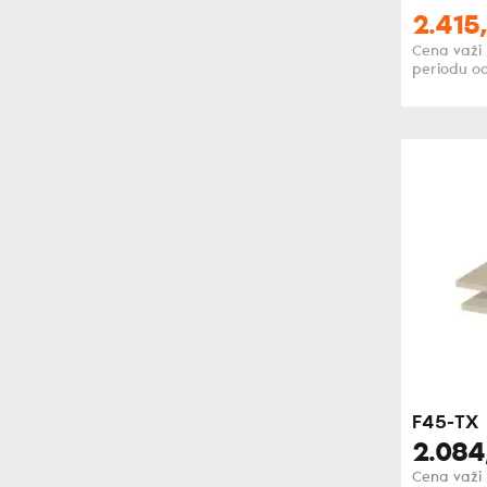
2.415,
Cena važi 
periodu od
F45-TX
2.084
Cena važi