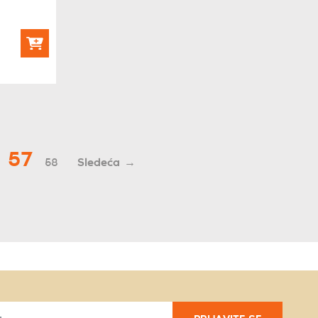
57
58
→