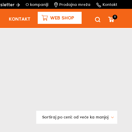
sletter
O kompaniji
Prodajna mreža
Kontakt
0
WEB SHOP
KONTAKT