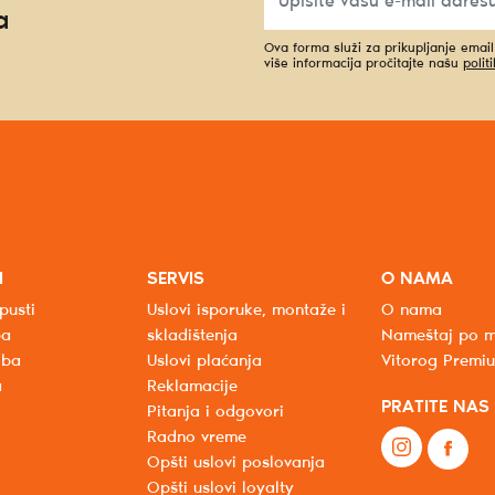
a
Ova forma služi za prikupljanje emai
više informacija pročitajte našu
polit
I
SERVIS
O NAMA
pusti
Uslovi isporuke, montaže i
O nama
ba
skladištenja
Nameštaj po m
oba
Uslovi plaćanja
Vitorog Premi
a
Reklamacije
PRATITE NAS
Pitanja i odgovori
Radno vreme
Opšti uslovi poslovanja
Opšti uslovi loyalty