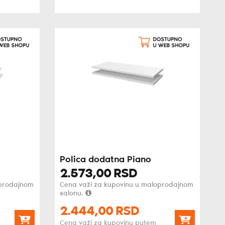
Polica dodatna Piano
2.573,
00
RSD
oprodajnom
Cena važi za kupovinu u maloprodajnom
salonu.
2.444,
00
RSD
Cena važi za kupovinu putem