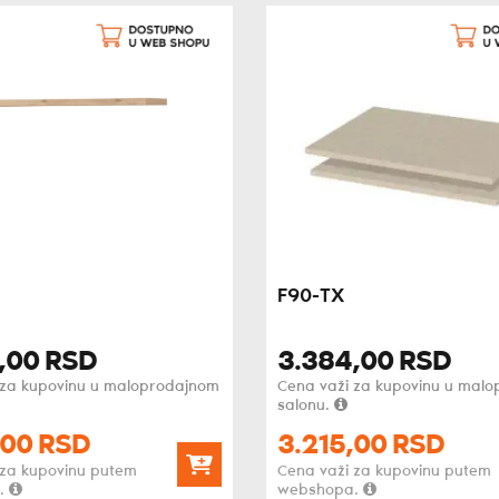
F90-TX
,
00
RSD
3.384,
00
RSD
 za kupovinu u maloprodajnom
Cena važi za kupovinu u mal
salonu.
00
RSD
3.215,
00
RSD
 za kupovinu putem
Cena važi za kupovinu putem
.
webshopa.