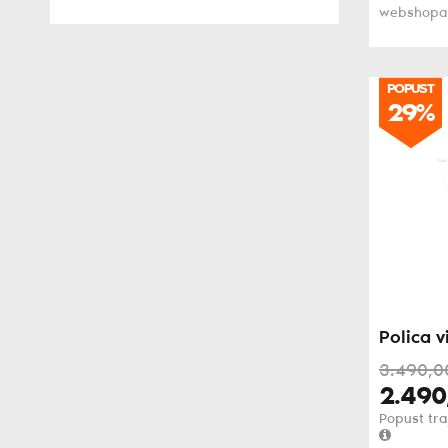
webshopa
POPUST
29%
Polica v
3.490,
0
2.490
Popust tra