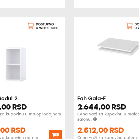
Modul 2
Fah Gala-F
,
00
RSD
2.644,
00
RSD
 za kupovinu u maloprodajnom
Cena važi za kupovinu u mal
salonu.
00
RSD
2.512,
00
RSD
 za kupovinu putem
Cena važi za kupovinu putem