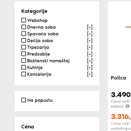
Kategorije
Webshop
Dnevna soba
[+]
Spavaća soba
[+]
Dečija soba
[+]
Trpezarija
[+]
Predsoblje
[+]
Baštenski nameštaj
[+]
Kuhinje
[+]
Kancelarija
[+]
Polica
3.490
Na popustu
Cena važi
salonu.
3.316,
Cena važi
Cena
webshopa