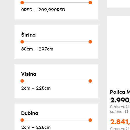
0RSD — 209,990RSD
Širina
30cm — 297cm
Visina
2cm — 225cm
Polica 
2.990
Cena važi
salonu.
Dubina
2.841,
2cm — 225cm
Cena važi