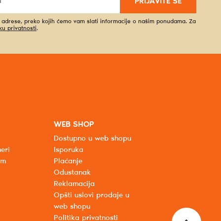
PRIJAVITE SE
l adrese, preko kojih ćemo vam slati informacije o našim ponudama. Za
iku privatnosti
.
WEB SHOP
Dostupno u web shopu
eri
Isporuka
um
Plaćanje
Odustanak
Reklamacija
Opšti uslovi prodaje u
web shopu
Politika privatnosti