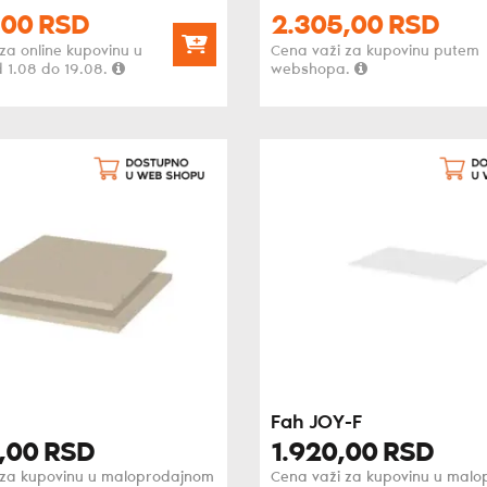
00
RSD
2.305,
00
RSD
za online kupovinu u
Cena važi za kupovinu putem
 1.08 do 19.08.
webshopa.
Fah JOY-F
,
00
RSD
1.920,
00
RSD
 za kupovinu u maloprodajnom
Cena važi za kupovinu u mal