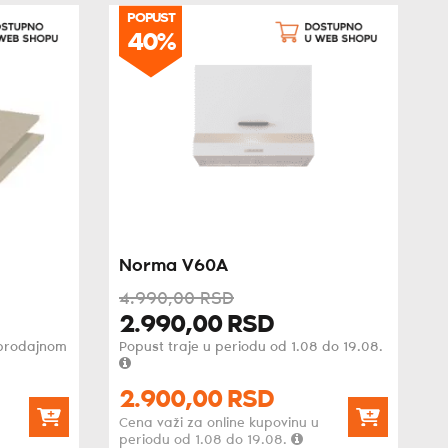
POPUST
40%
Norma V60A
4.990,
00
RSD
2.990,
00
RSD
oprodajnom
Popust traje u periodu od 1.08 do 19.08.
2.900,
00
RSD
Cena važi za online kupovinu u
periodu od 1.08 do 19.08.