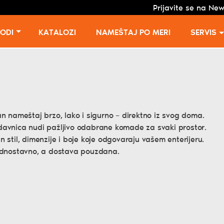
Prijavite se na New
VODI
KATALOZI
NAMEŠTAJ PO MERI
SERVIS
an nameštaj brzo, lako i sigurno – direktno iz svog doma.
davnica nudi pažljivo odabrane komade za svaki prostor.
n stil, dimenzije i boje koje odgovaraju vašem enterijeru.
jednostavno, a dostava pouzdana.