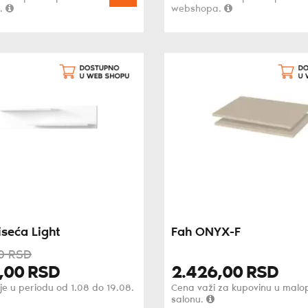
.
webshopa.
iseća Light
Fah ONYX-F
0
RSD
,
00
RSD
2.426,
00
RSD
je u periodu od 1.08 do 19.08.
Cena važi za kupovinu u mal
salonu.