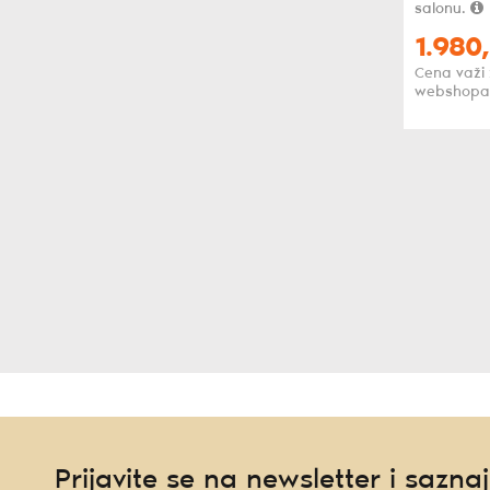
salonu.
1.980,
Cena važi
webshopa
Prijavite se na newsletter i saznaj