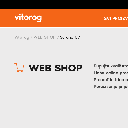
SVI PROIZ
Skip
to
Vitorog
WEB SHOP
Strana 57
/
/
content
WEB SHOP
Kupujte kvalitet
Naša online pro
Pronađite ideala
Poručivanje je 