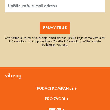
PRIJAVITE SE
Ova forma služi za prikupljanje email adrese, preko kojih ćemo vam slati
informacije o našim ponudama. Za više informacija pročitajte našu
politiku privatnosti
.
PODACI KOMPANIJE
PROIZVODI
SERVIS