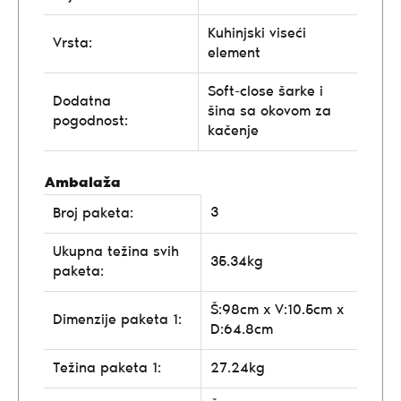
Kuhinjski viseći
Vrsta:
element
Soft-close šarke i
Dodatna
šina sa okovom za
pogodnost:
kačenje
Ambalaža
3
Broj paketa:
Ukupna težina svih
35.34kg
paketa:
Š:98cm x V:10.5cm x
Dimenzije paketa 1:
D:64.8cm
Težina paketa 1:
27.24kg