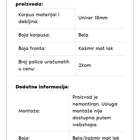
proizvoda:
Korpus materijal i
Univer 18mm
debljina:
Boja korpusa:
Bela
Boja fronta:
Kašmir mat lak
Broj polica uračunatih
2kom
u cenu:
Dodatne informacije:
Proizvod je
nemontiran. Usluga
Montaža:
montaže nije
dostupna putem
webshopa.
Boja:
Bela/kašmir mat lak