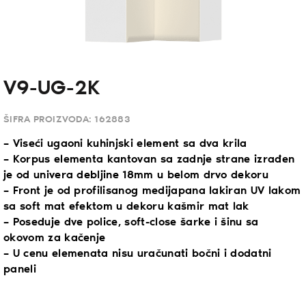
V9-UG-2K
ŠIFRA PROIZVODA:
162883
– Viseći ugaoni kuhinjski element sa dva krila
– Korpus elementa kantovan sa zadnje strane izrađen
je od univera debljine 18mm u belom drvo dekoru
– Front je od profilisanog medijapana lakiran UV lakom
sa soft mat efektom u dekoru kašmir mat lak
– Poseduje dve police, soft-close šarke i šinu sa
okovom za kačenje
– U cenu elemenata nisu uračunati bočni i dodatni
paneli