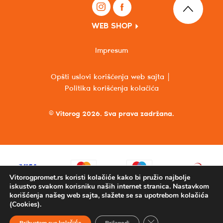
WEB SHOP
Impresum
Opšti uslovi korišćenja web sajta
Politika korišćenja kolačića
© Vitorog 2026. Sva prava zadržana.
Vitorogpromet.rs koristi kolačiće kako bi pružio najbolje
iskustvo svakom korisniku naših internet stranica. Nastavkom
korišćenja našeg web sajta, slažete se sa upotrebom kolačića
(Cookies).
Close GDPR Cookie Ba