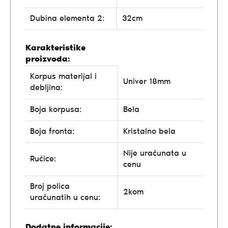
Dubina elementa 2:
32cm
Karakteristike
proizvoda:
Korpus materijal i
Univer 18mm
debljina:
Boja korpusa:
Bela
Boja fronta:
Kristalno bela
Nije uračunata u
Ručice:
cenu
Broj polica
2kom
uračunatih u cenu:
Dodatne informacije: