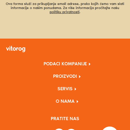
Ova forma služi za prikupljanje email adrese, preko kojih ćemo vam slati
informacije o našim ponudama. Za više informacija pročitajte našu
politiku privatnosti
.
PODACI KOMPANIJE
PROIZVODI
SERVIS
O NAMA
PRATITE NAS