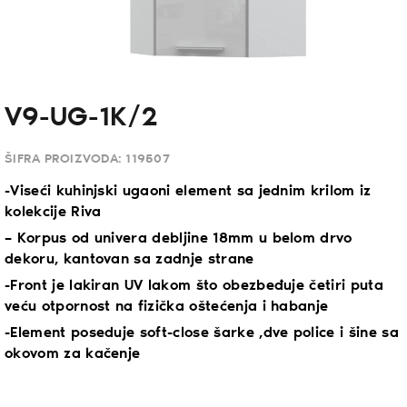
V9-UG-1K/2
ŠIFRA PROIZVODA:
119507
-Viseći kuhinjski ugaoni element sa jednim krilom iz
kolekcije Riva
– Korpus od univera debljine 18mm u belom drvo
dekoru, kantovan sa zadnje strane
-Front je lakiran UV lakom što obezbeđuje četiri puta
veću otpornost na fizička oštećenja i habanje
-Element poseduje soft-close šarke ,dve police i šine sa
okovom za kačenje