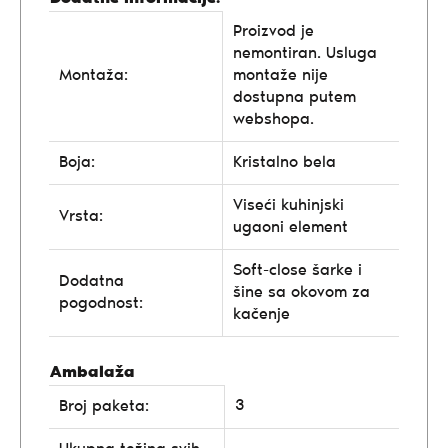
Proizvod je
nemontiran. Usluga
Montaža:
montaže nije
dostupna putem
webshopa.
Boja:
Kristalno bela
Viseći kuhinjski
Vrsta:
ugaoni element
Soft-close šarke i
Dodatna
šine sa okovom za
pogodnost:
kačenje
Ambalaža
3
Broj paketa: