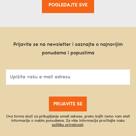
POGLEDAJTE SVE
Prijavite se na newsletter i saznajte o najnovijim
ponudama i popustima
PRIJAVITE SE
Ova forma služi za prikupljanje email adrese, preko kojih ćemo vam slati
informacije o našim ponudama. Za više informacija pročitajte našu
politiku privatnosti
.