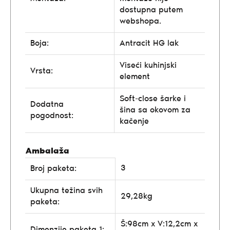
dostupna putem
webshopa.
Boja:
Antracit HG lak
Viseći kuhinjski
Vrsta:
element
Soft-close šarke i
Dodatna
šina sa okovom za
pogodnost:
kačenje
Ambalaža
3
Broj paketa:
Ukupna težina svih
29,28kg
paketa:
Š:98cm x V:12,2cm x
Dimenzije paketa 1: