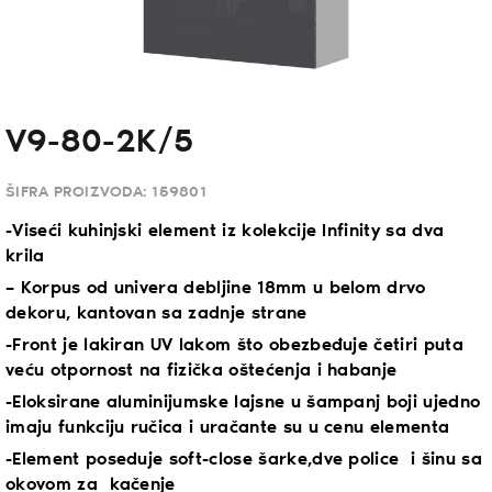
V9-80-2K/5
ŠIFRA PROIZVODA:
159801
-Viseći kuhinjski element iz kolekcije Infinity sa dva
krila
– Korpus od univera debljine 18mm u belom drvo
dekoru, kantovan sa zadnje strane
-Front je lakiran UV lakom što obezbeđuje četiri puta
veću otpornost na fizička oštećenja i habanje
-Eloksirane aluminijumske lajsne u šampanj boji ujedno
imaju funkciju ručica i uračante su u cenu elementa
-Element poseduje soft-close šarke,dve police i šinu sa
okovom za kačenje