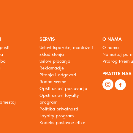
I
SERVIS
O NAMA
pusti
Uslovi isporuke, montaže i
O nama
ba
skladištenja
Nameštaj po m
oba
Uslovi plaćanja
Vitorog Premi
a
Reklamacije
PRATITE NAS
Pitanja i odgovori
Radno vreme
Opšti uslovi poslovanja
Opšti uslovi loyalty
nameštaj
program
Politika privatnosti
Loyalty program
Kodeks poslovne etike