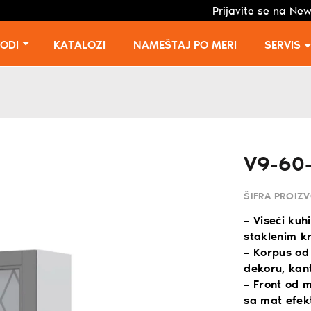
Prijavite se na New
VODI
KATALOZI
NAMEŠTAJ PO MERI
SERVIS
V9-60
ŠIFRA PROIZ
– Viseći kuh
staklenim k
– Korpus od
dekoru, kan
– Front od 
sa mat efekt