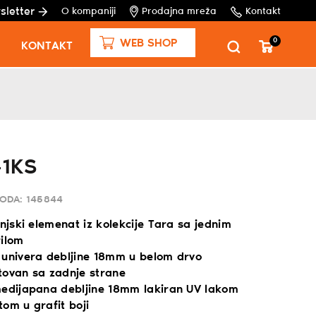
sletter
O kompaniji
Prodajna mreža
Kontakt
0
WEB SHOP
KONTAKT
-1KS
VODA:
145844
injski elemenat iz kolekcije Tara sa jednim
rilom
 univera debljine 18mm u belom drvo
tovan sa zadnje strane
medijapana debljine 18mm lakiran UV lakom
om u grafit boji