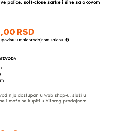
ve police, soft-close šarke i šine sa okovom
,
00
RSD
kupovinu u maloprodajnom salonu.
OIZVODA
m
m
cm
vod nije dostupan u web shop-u, služi u
he i može se kupiti u Vitorog prodajnom