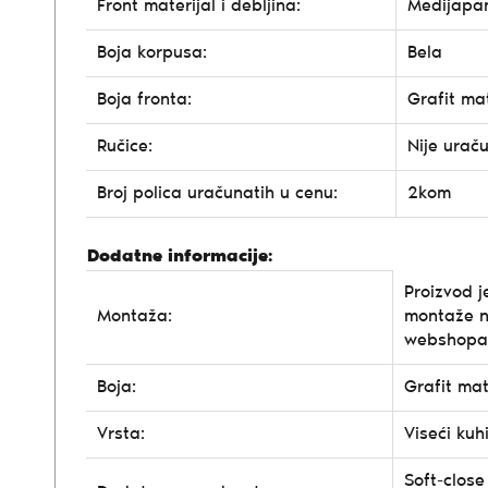
Front materijal i debljina:
Medijapa
Boja korpusa:
Bela
Boja fronta:
Grafit ma
Ručice:
Nije urač
Broj polica uračunatih u cenu:
2kom
Dodatne informacije:
Proizvod j
Montaža:
montaže n
webshopa
Boja:
Grafit ma
Vrsta:
Viseći kuh
Soft-close