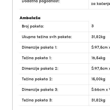
Dodatna pogodnost:
za kačenj
Ambalaža
3
Broj paketa:
Ukupna težina svih paketa:
31,82kg
Dimenzije paketa 1:
Š:97,5cm 
Težina paketa 1:
16,54kg
Dimenzije paketa 2:
Š:97,5cm 
Težina paketa 2:
15,00kg
Dimenzije paketa 3:
Š:66cm x 
Težina paketa 3:
31,82kg