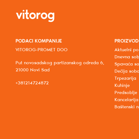
PODACI KOMPANIJE
PROIZVOD
VITOROG-PROMET DOO
Aktuelni po
Dnevna so
Put novosadskog partizanskog odreda 6,
Spavaća s
21000 Novi Sad
Dečija sob
Trpezarija
+381214724872
Kuhinje
Predsoblje
Kancelarija
Baštenski 