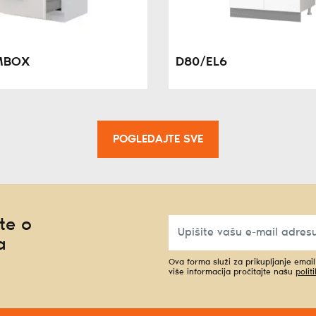
MBOX
D80/EL6
POGLEDAJTE SVE
te o
a
Ova forma služi za prikupljanje emai
više informacija pročitajte našu
polit