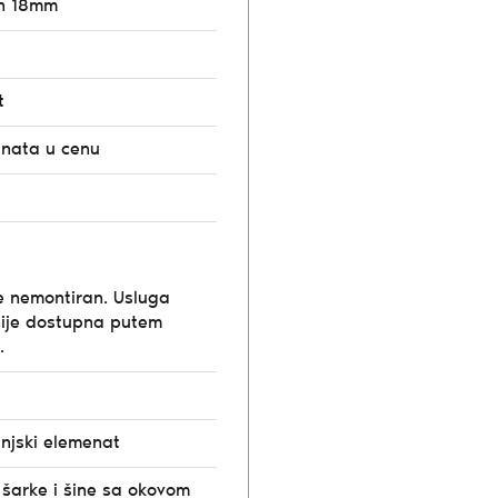
n 18mm
t
unata u cenu
e nemontiran. Usluga
ije dostupna putem
.
t
injski elemenat
 šarke i šine sa okovom