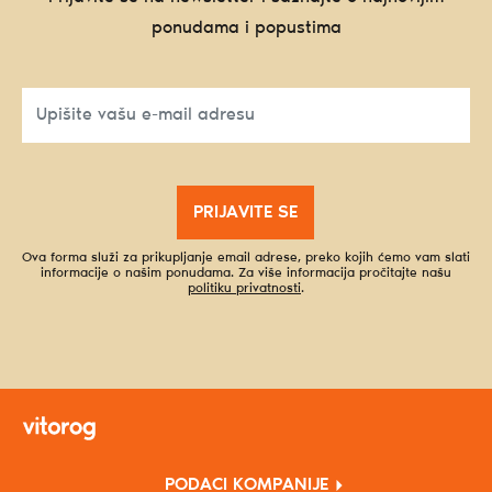
ponudama i popustima
PRIJAVITE SE
Ova forma služi za prikupljanje email adrese, preko kojih ćemo vam slati
informacije o našim ponudama. Za više informacija pročitajte našu
politiku privatnosti
.
PODACI KOMPANIJE